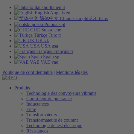
Italiano
Italien
it
English
Anglais
en
简体中文
Chinois simplifié
zh-hans
polski
Polonais
pl
CHE
Suisse
che
Türkçe
Turc
tr
UK
UK
vk
USA
USA
usa
Français
Français
fr
Spain
Spain
sp
VAE
VAE
vae
Politique de confidentialité
|
Mentions légales
Produits
Technologie des convoyeurs vibrants
Contrôleur de puissance
Inductances
Filtre
Transformateurs
Transformateurs de courant
Technologie de test électrique
Résistances