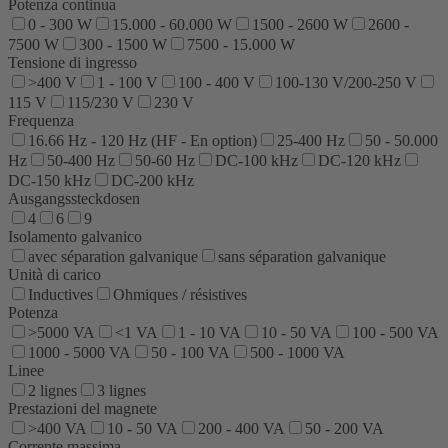
Potenza continua
0 - 300 W
15.000 - 60.000 W
1500 - 2600 W
2600 -
7500 W
300 - 1500 W
7500 - 15.000 W
Tensione di ingresso
>400 V
1 - 100 V
100 - 400 V
100-130 V/200-250 V
115 V
115/230 V
230 V
Frequenza
16.66 Hz - 120 Hz (HF - En option)
25-400 Hz
50 - 50.000
Hz
50-400 Hz
50-60 Hz
DC-100 kHz
DC-120 kHz
DC-150 kHz
DC-200 kHz
Ausgangssteckdosen
4
6
9
Isolamento galvanico
avec séparation galvanique
sans séparation galvanique
Unità di carico
Inductives
Ohmiques / résistives
Potenza
>5000 VA
<1 VA
1 - 10 VA
10 - 50 VA
100 - 500 VA
1000 - 5000 VA
50 - 100 VA
500 - 1000 VA
Linee
2 lignes
3 lignes
Prestazioni del magnete
>400 VA
10 - 50 VA
200 - 400 VA
50 - 200 VA
Corrente massima