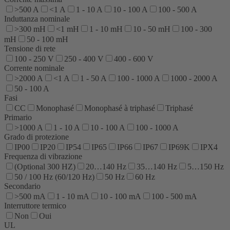
>500 A
<1 A
1 - 10 A
10 - 100 A
100 - 500 A
Induttanza nominale
>300 mH
<1 mH
1 - 10 mH
10 - 50 mH
100 - 300
mH
50 - 100 mH
Tensione di rete
100 - 250 V
250 - 400 V
400 - 600 V
Corrente nominale
>2000 A
<1 A
1 - 50 A
100 - 1000 A
1000 - 2000 A
50 - 100 A
Fasi
CC
Monophasé
Monophasé à triphasé
Triphasé
Primario
>1000 A
1 - 10 A
10 - 100 A
100 - 1000 A
Grado di protezione
IP00
IP20
IP54
IP65
IP66
IP67
IP69K
IPX4
Frequenza di vibrazione
(Optional 300 HZ)
20…140 Hz
35…140 Hz
5…150 Hz
50 / 100 Hz (60/120 Hz)
50 Hz
60 Hz
Secondario
>500 mA
1 - 10 mA
10 - 100 mA
100 - 500 mA
Interruttore termico
Non
Oui
UL