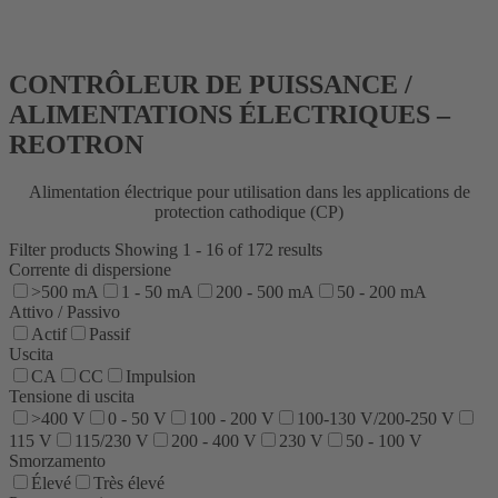
CONTRÔLEUR DE PUISSANCE /
ALIMENTATIONS ÉLECTRIQUES –
REOTRON
Alimentation électrique pour utilisation dans les applications de
protection cathodique (CP)
Filter products
Showing 1 - 16 of 172 results
Corrente di dispersione
>500 mA
1 - 50 mA
200 - 500 mA
50 - 200 mA
Attivo / Passivo
Actif
Passif
Uscita
CA
CC
Impulsion
Tensione di uscita
>400 V
0 - 50 V
100 - 200 V
100-130 V/200-250 V
115 V
115/230 V
200 - 400 V
230 V
50 - 100 V
Smorzamento
Élevé
Très élevé