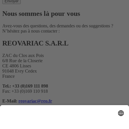
Nous sommes là pour vous
Avez-vous des questions, des demandes ou des suggestions ?
N’hésitez pas à nous contacter :
REOVARIAC S.A.R.L
ZAC du Clos aux Pois
6/8 Rue de la Closerie
CE 4806 Lisses
91048 Evry Cedex
France
Tel.: +33 (0)169 111 898
Fax: +33 (0)169 110 918
E-Mail:
reovariac@reo.fr
Abonnement à la newsletter