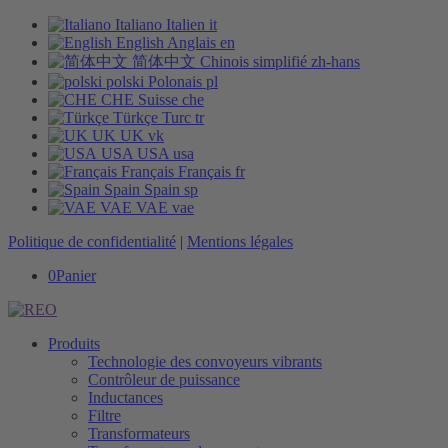
Italiano
Italien
it
English
Anglais
en
简体中文
Chinois simplifié
zh-hans
polski
Polonais
pl
CHE
Suisse
che
Türkçe
Turc
tr
UK
UK
vk
USA
USA
usa
Français
Français
fr
Spain
Spain
sp
VAE
VAE
vae
Politique de confidentialité
|
Mentions légales
0
Panier
Produits
Technologie des convoyeurs vibrants
Contrôleur de puissance
Inductances
Filtre
Transformateurs