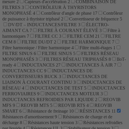
mesure
2
Capteurs d'accélération
2
COMBINAISON DE
FILTRES
3
CONTRÔLEUR À THYRISTORS
MONOPHASÉ
4
Contrôleur d'angle de phase
17
Contrôleur
de puissance à thyristor triphasé
2
Convertisseur de fréquence
5
DV/DT – INDUCTANCES/FILTRE
3
ÉLECTRO-
AIMANT CA
7
FILTRE À COURANT ÉLEVÉ
3
Filtre à
harmoniques
7
FILTRE CC
3
FILTRE CEM
21
FILTRE
CEM
8
FILTRE DU/DT
2
FILTRE HARMONIQUE
7
Filtre harmonique / Filtre harmonique
4
Filtre multi-étages
1
FILTRE SINUS
6
FILTRE SINUS
5
FILTRES RÉSEAU
MONOPHASÉS
3
FILTRES RÉSEAU TRIPHASÉS
8
IIoT-
ready
4
INDUCTANCES
27
INDUCTANCES À AIR
7
INDUCTANCES CC
9
INDUCTANCES DE
CONVERTISSEURS BUCK
3
INDUCTANCES DE
LIAISON À COURANT CONTINU
3
INDUCTANCES DE
RÉSEAU
4
INDUCTANCES DE TEST
5
INDUCTANCES
FERROVIAIRES
9
INDUCTANCES MOTEUR
3
INDUCTANCES REFROIDIES PAR LIQUIDE
2
REOVIB
MFS
9
REOVIB MTS
5
REOVIB RTS
4
REOVIB
SMART
6
Résistance de freinage
10
RÉSISTANCES
11
Résistances d'amortissement
9
Résistances de charge et de
décharge
8
Résistances haute tension
3
Résistances refroidies
par liquide
4
Résistances UL
3
Stabilisateur de tension
3