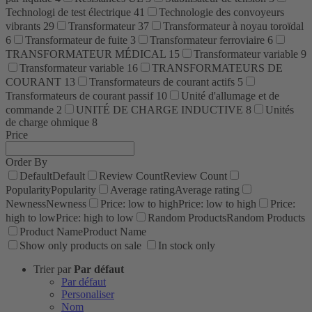
Technologi de test électrique
41
Technologie des convoyeurs
vibrants
29
Transformateur
37
Transformateur à noyau toroïdal
6
Transformateur de fuite
3
Transformateur ferroviaire
6
TRANSFORMATEUR MÉDICAL
15
Transformateur variable
9
Transformateur variable
16
TRANSFORMATEURS DE
COURANT
13
Transformateurs de courant actifs
5
Transformateurs de courant passif
10
Unité d'allumage et de
commande
2
UNITÉ DE CHARGE INDUCTIVE
8
Unités
de charge ohmique
8
Price
Order By
Default
Default
Review Count
Review Count
Popularity
Popularity
Average rating
Average rating
Newness
Newness
Price: low to high
Price: low to high
Price:
high to low
Price: high to low
Random Products
Random Products
Product Name
Product Name
Show only products on sale
In stock only
Trier par
Par défaut
Par défaut
Personaliser
Nom