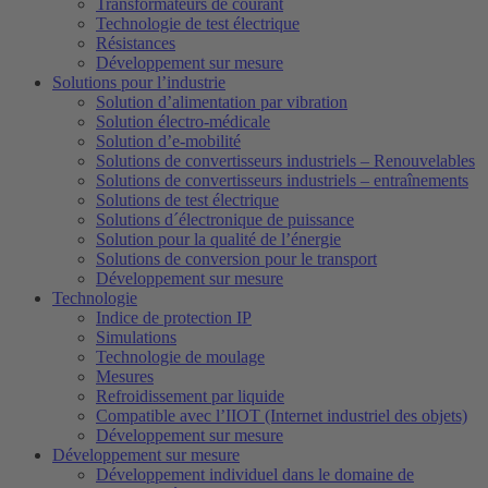
Transformateurs de courant
Technologie de test électrique
Résistances
Développement sur mesure
Solutions pour l’industrie
Solution d’alimentation par vibration
Solution électro-médicale
Solution d’e-mobilité
Solutions de convertisseurs industriels – Renouvelables
Solutions de convertisseurs industriels – entraînements
Solutions de test électrique
Solutions d´électronique de puissance
Solution pour la qualité de l’énergie
Solutions de conversion pour le transport
Développement sur mesure
Technologie
Indice de protection IP
Simulations
Technologie de moulage
Mesures
Refroidissement par liquide
Compatible avec l’IIOT (Internet industriel des objets)
Développement sur mesure
Développement sur mesure
Développement individuel dans le domaine de