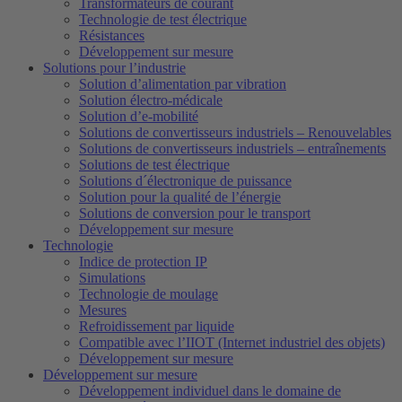
Transformateurs de courant
Technologie de test électrique
Résistances
Développement sur mesure
Solutions pour l’industrie
Solution d’alimentation par vibration
Solution électro-médicale
Solution d’e-mobilité
Solutions de convertisseurs industriels – Renouvelables
Solutions de convertisseurs industriels – entraînements
Solutions de test électrique
Solutions d´électronique de puissance
Solution pour la qualité de l’énergie
Solutions de conversion pour le transport
Développement sur mesure
Technologie
Indice de protection IP
Simulations
Technologie de moulage
Mesures
Refroidissement par liquide
Compatible avec l’IIOT (Internet industriel des objets)
Développement sur mesure
Développement sur mesure
Développement individuel dans le domaine de