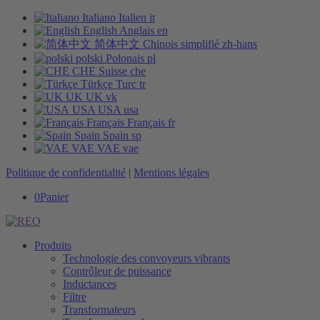
Italiano
Italien
it
English
Anglais
en
简体中文
Chinois simplifié
zh-hans
polski
Polonais
pl
CHE
Suisse
che
Türkçe
Turc
tr
UK
UK
vk
USA
USA
usa
Français
Français
fr
Spain
Spain
sp
VAE
VAE
vae
Politique de confidentialité
|
Mentions légales
0
Panier
Produits
Technologie des convoyeurs vibrants
Contrôleur de puissance
Inductances
Filtre
Transformateurs