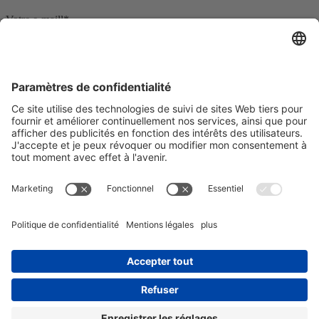
Votre e-maill*
Oui, je confirme que je souhaite recevoir la newsletter de REO
AG et que je suis informé du traitement de mes données.
Nous utilisons Sendinblue comme plateforme de marketing. En
remplissant et en soumettant le formulaire, vous reconnaissez que les
informations que vous fournissez seront transférées à Sendinblue
pour être traitées conformément aux
conditions d'utilisation
.
© Copyright - REO AG |
Politique de confidentialité
|
Mentions
légales
| from
Videmi
with ♥︎
LinkedIn
Youtube
Xing
Inductance de liaison CC N CNW 892
Réduction du bruit d’alimentation...
Inductance moteur N CNW 854