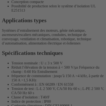
Conception compacte
Possibilité de production selon le système d’isolation UL
E251513
Applications types
Systèmes d’entraînement des moteurs, génie mécanique,
ascenseurs/escaliers mécaniques, conduites, technique de
convoyage, ventilation et climatisation, robotique, technique
d’automatisation, alimentation électrique et éoliennes
Spécifications techniques
Tension nominale : U ≤ 3 x 500 V
Réduit l’élévation de la tension à < 500 V/µs Fréquence du
champ : 0-60 Hz Entraînement
fréquence de commutation : jusqu’à 150 A >4 kHz, à partir de
150 A >1,5 KHz
Conformément à : EN 60289 / EN 61558
Tension de test : L-L 2 500 V, CA/50 Hz 60 s ; L-PE 2 500 V,
CA/50 Hz 60 s
Classe d’isolation : T40/F
Indice de protection : IP00
Catégorie climatique : DIN CEI 60068-1