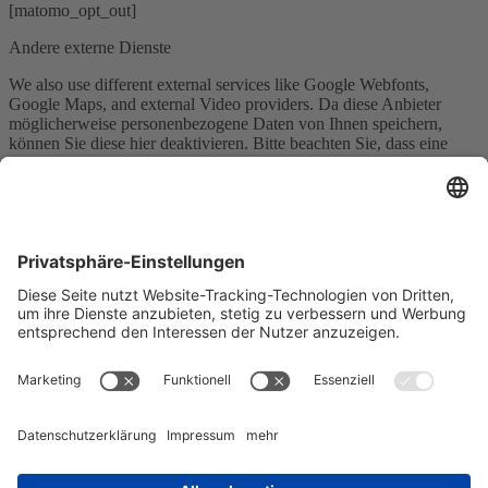
[matomo_opt_out]
Andere externe Dienste
We also use different external services like Google Webfonts,
Google Maps, and external Video providers. Da diese Anbieter
möglicherweise personenbezogene Daten von Ihnen speichern,
können Sie diese hier deaktivieren. Bitte beachten Sie, dass eine
Deaktivierung dieser Cookies die Funktionalität und das Aussehen
unserer Webseite erheblich beeinträchtigen kann. Die Änderungen
werden nach einem Neuladen der Seite wirksam.
Google Webfont Einstellungen:
Click to enable/disable Google Webfonts.
Google Maps Einstellungen:
Click to enable/disable Google Maps.
Google reCaptcha Einstellungen:
Click to enable/disable Google reCaptcha.
Vimeo und YouTube Einstellungen: