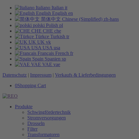
Italiano
Italian
it
English
English
en
简体中文
Chinese (Simplified)
zh-hans
polski
Polish
pl
CHE
CHE
che
Türkçe
Turkish
tr
UK
UK
vk
USA
USA
usa
Français
French
fr
Spain
Spanien
sp
VAE
VAE
vae
Datenschutz
|
Impressum
|
Verkaufs & Lieferbedingungen
0
Shopping Cart
Produkte
Schwingfördertechnik
Stromversorgungen
Drosseln
Filter
Transformatoren