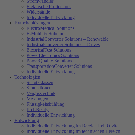
Stromwandler
Elektrische Prüftechnik
Widerstände
Individuelle Entwicklung
Branchenlösungen
ElectroMedical Solutions
E-Mobility Solution
IndustrialConverter Solutions – Renewable
IndustrialConverter Solutions – Drives
ElectricalTest Solutions
PowerElectronics Solutions
PowerQuality Solutions
TransportationConverter Solutions
Individuelle Entwicklung
Technologien
Schutzklassen
Simulationen
Vergusstechnik
Messungen
Flüssigkeitskühlung
IIoT-Ready
Individuelle Entwicklung
Entwicklung
Individuelle Entwicklung im Bereich Induktivität
Individuelle Entwicklung im technischen Bereich