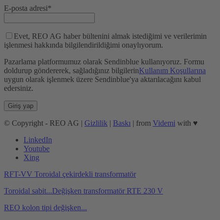
E-posta adresi*
Evet, REO AG haber bültenini almak istediğimi ve verilerimin
işlenmesi hakkında bilgilendirildiğimi onaylıyorum.
Pazarlama platformumuz olarak Sendinblue kullanıyoruz. Formu
doldurup göndererek, sağladığınız bilgilerin
Kullanım Koşullarına
uygun olarak işlenmek üzere Sendinblue'ya aktarılacağını kabul
edersiniz.
© Copyright - REO AG |
Gizlilik
|
Baskı
| from
Videmi
with ♥︎
LinkedIn
Youtube
Xing
RFT-VV Toroidal çekirdekli transformatör
Toroidal sabit...
Değişken transformatör RTE 230 V
REO kolon tipi değişken...