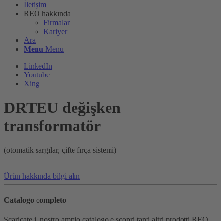
İletişim
REO hakkında
Firmalar
Kariyer
Ara
Menu
Menu
LinkedIn
Youtube
Xing
DRTEU değişken
transformatör
(otomatik sargılar, çifte fırça sistemi)
Ürün hakkında bilgi alın
Catalogo completo
Scaricate il nostro ampio catalogo e scopri tanti altri prodotti REO.