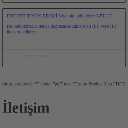
ENDÜKTİF YÜK BİRİMİ Solenoid indüktörler NPT LD
Bu indüktörler, oldukça doğrusal endüktansları (LI) veya (Lf)
ile ayırt edilirler …
Detayları Göster
[print_product id=”” mode=”pdf” text=”Export Product X as PDF”]
İletişim