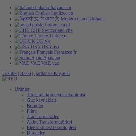
Italiano
İtalyanca
it
English
İngilizce
en
简体中文
Modern Çince
zh-hans
polski
Polonyaca
pl
CHE
Switzerland
che
Türkçe
Türkçe
tr
UK
UK
vk
USA
USA
usa
Français
Fransızca
fr
Spain
Spain
sp
VAE
VAE
vae
Gizlilik
|
Baskı
|
Şartlar ve Koşullar
Ürünler
Titreşimli konveyör teknolojisi
Güç kaynakları
Bobinler
Filtre
Transformatörler
Akim Transformatörleri
Elektrikli test teknolojileri
Dirençler