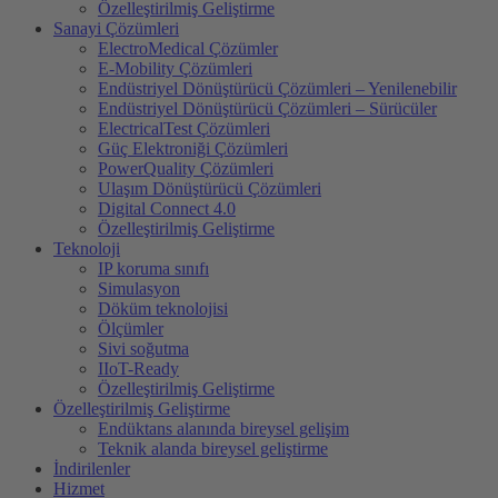
Özelleştirilmiş Geliştirme
Sanayi Çözümleri
ElectroMedical Çözümler
E-Mobility Çözümleri
Endüstriyel Dönüştürücü Çözümleri – Yenilenebilir
Endüstriyel Dönüştürücü Çözümleri – Sürücüler
ElectricalTest Çözümleri
Güç Elektroniği Çözümleri
PowerQuality Çözümleri
Ulaşım Dönüştürücü Çözümleri
Digital Connect 4.0
Özelleştirilmiş Geliştirme
Teknoloji
IP koruma sınıfı
Simulasyon
Döküm teknolojisi
Ölçümler
Sivi soğutma
IIoT-Ready
Özelleştirilmiş Geliştirme
Özelleştirilmiş Geliştirme
Endüktans alanında bireysel gelişim
Teknik alanda bireysel geliştirme
İndirilenler
Hizmet