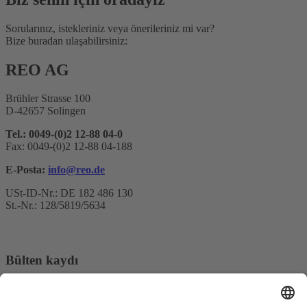
Sorularınız, istekleriniz veya önerileriniz mi var?
Bize buradan ulaşabilirsiniz:
REO AG
Brühler Strasse 100
D-42657 Solingen
Tel.: 0049-(0)2 12-88 04-0
Fax: 0049-(0)2 12-88 04-188
E-Posta:
info@reo.de
USt-ID-Nr.: DE 182 486 130
St.-Nr.: 128/5819/5634
Bülten kaydı
E-posta adresi*