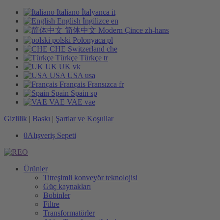
Italiano
İtalyanca
it
English
İngilizce
en
简体中文
Modern Çince
zh-hans
polski
Polonyaca
pl
CHE
Switzerland
che
Türkçe
Türkçe
tr
UK
UK
vk
USA
USA
usa
Français
Fransızca
fr
Spain
Spain
sp
VAE
VAE
vae
Gizlilik
|
Baskı
|
Şartlar ve Koşullar
0
Alışveriş Sepeti
Ürünler
Titreşimli konveyör teknolojisi
Güç kaynakları
Bobinler
Filtre
Transformatörler