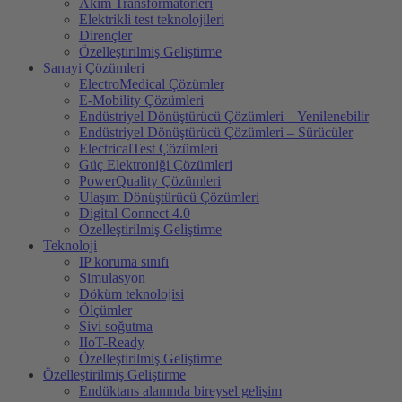
Akim Transformatörleri
Elektrikli test teknolojileri
Dirençler
Özelleştirilmiş Geliştirme
Sanayi Çözümleri
ElectroMedical Çözümler
E-Mobility Çözümleri
Endüstriyel Dönüştürücü Çözümleri – Yenilenebilir
Endüstriyel Dönüştürücü Çözümleri – Sürücüler
ElectricalTest Çözümleri
Güç Elektroniği Çözümleri
PowerQuality Çözümleri
Ulaşım Dönüştürücü Çözümleri
Digital Connect 4.0
Özelleştirilmiş Geliştirme
Teknoloji
IP koruma sınıfı
Simulasyon
Döküm teknolojisi
Ölçümler
Sivi soğutma
IIoT-Ready
Özelleştirilmiş Geliştirme
Özelleştirilmiş Geliştirme
Endüktans alanında bireysel gelişim