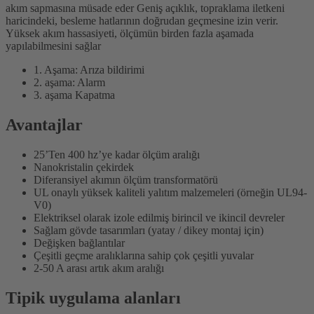
akım sapmasına müsade eder Geniş açıklık, topraklama iletkeni
haricindeki, besleme hatlarının doğrudan geçmesine izin verir.
Yüksek akım hassasiyeti, ölçümün birden fazla aşamada
yapılabilmesini sağlar
1. Aşama: Arıza bildirimi
2. aşama: Alarm
3. aşama Kapatma
Avantajlar
25’Ten 400 hz’ye kadar ölçüm aralığı
Nanokristalin çekirdek
Diferansiyel akımın ölçüm transformatörü
UL onaylı yüksek kaliteli yalıtım malzemeleri (örneğin UL94-
V0)
Elektriksel olarak izole edilmiş birincil ve ikincil devreler
Sağlam gövde tasarımları (yatay / dikey montaj için)
Değişken bağlantılar
Çeşitli geçme aralıklarına sahip çok çeşitli yuvalar
2-50 A arası artık akım aralığı
Tipik uygulama alanları