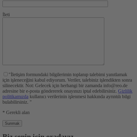
İleti
"İletişim formundaki bilgilerimin toplanıp talebimi yanıtlamak
için işleneceğini kabul ediyorum. Veriler, talebiniz işlendikten sonra
silinecektir. Not: Gelecek için herhangi bir zamanda info@reo.de
adresine bir e-posta göndererek onayınızı iptal edebilirsiniz.
Gizlilik
politikamızda
kullanıcı verilerinin işlenmesi hakkında ayrıntılı bilgi
bulabilirsiniz. "
* Gerekli alan
Biz senin için oradayız