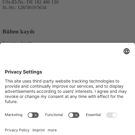
USt-ID-Nr.: DE 182 486 130
St.-Nr.: 128/5819/5634
Bülten kaydı
E-posta adresi*
Evet, REO AG haber bültenini almak istediğimi ve verilerimin
işlenmesi hakkında bilgilendirildiğimi onaylıyorum.
Pazarlama platformumuz olarak Sendinblue kullanıyoruz. Formu
doldurup göndererek, sağladığınız bilgilerin
Kullanım Koşullarına
uygun olarak işlenmek üzere Sendinblue'ya aktarılacağını kabul
edersiniz.
© Copyright - REO AG |
Gizlilik
|
Baskı
| from
Videmi
with ♥︎
LinkedIn
Youtube
Xing