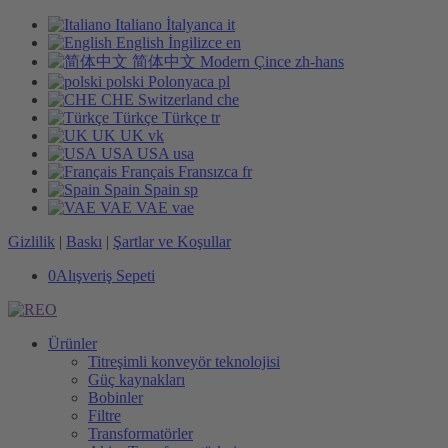
Italiano
İtalyanca
it
English
İngilizce
en
简体中文
Modern Çince
zh-hans
polski
Polonyaca
pl
CHE
Switzerland
che
Türkçe
Türkçe
tr
UK
UK
vk
USA
USA
usa
Français
Fransızca
fr
Spain
Spain
sp
VAE
VAE
vae
Gizlilik
|
Baskı
|
Şartlar ve Koşullar
0
Alışveriş Sepeti
Ürünler
Titreşimli konveyör teknolojisi
Güç kaynakları
Bobinler
Filtre
Transformatörler