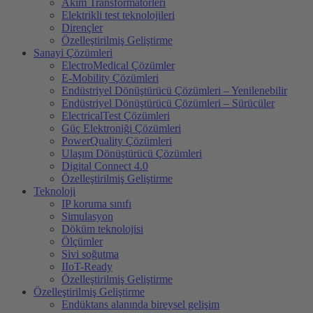
Akim Transformatörleri
Elektrikli test teknolojileri
Dirençler
Özelleştirilmiş Geliştirme
Sanayi Çözümleri
ElectroMedical Çözümler
E-Mobility Çözümleri
Endüstriyel Dönüştürücü Çözümleri – Yenilenebilir
Endüstriyel Dönüştürücü Çözümleri – Sürücüler
ElectricalTest Çözümleri
Güç Elektroniği Çözümleri
PowerQuality Çözümleri
Ulaşım Dönüştürücü Çözümleri
Digital Connect 4.0
Özelleştirilmiş Geliştirme
Teknoloji
IP koruma sınıfı
Simulasyon
Döküm teknolojisi
Ölçümler
Sivi soğutma
IIoT-Ready
Özelleştirilmiş Geliştirme
Özelleştirilmiş Geliştirme
Endüktans alanında bireysel gelişim