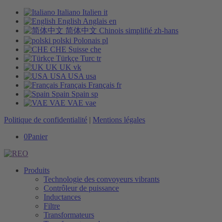
Italiano
Italien
it
English
Anglais
en
简体中文
Chinois simplifié
zh-hans
polski
Polonais
pl
CHE
Suisse
che
Türkçe
Turc
tr
UK
UK
vk
USA
USA
usa
Français
Français
fr
Spain
Spain
sp
VAE
VAE
vae
Politique de confidentialité
|
Mentions légales
0
Panier
Produits
Technologie des convoyeurs vibrants
Contrôleur de puissance
Inductances
Filtre
Transformateurs