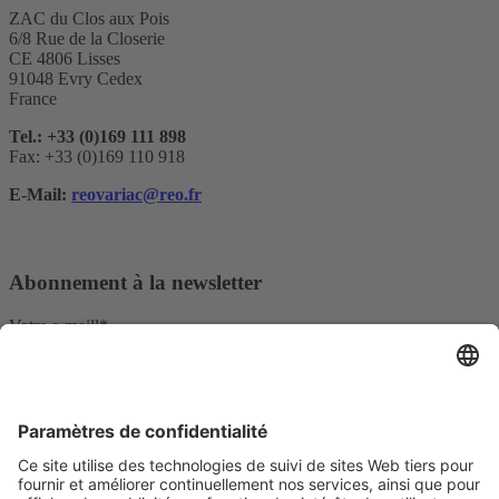
ZAC du Clos aux Pois
6/8 Rue de la Closerie
CE 4806 Lisses
91048 Evry Cedex
France
Tel.: +33 (0)169 111 898
Fax: +33 (0)169 110 918
E-Mail:
reovariac@reo.fr
Abonnement à la newsletter
Votre e-maill*
Oui, je confirme que je souhaite recevoir la newsletter de REO
AG et que je suis informé du traitement de mes données.
Nous utilisons Sendinblue comme plateforme de marketing. En
remplissant et en soumettant le formulaire, vous reconnaissez que les
informations que vous fournissez seront transférées à Sendinblue