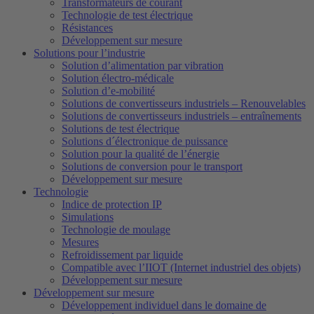
Transformateurs de courant
Technologie de test électrique
Résistances
Développement sur mesure
Solutions pour l’industrie
Solution d’alimentation par vibration
Solution électro-médicale
Solution d’e-mobilité
Solutions de convertisseurs industriels – Renouvelables
Solutions de convertisseurs industriels – entraînements
Solutions de test électrique
Solutions d´électronique de puissance
Solution pour la qualité de l’énergie
Solutions de conversion pour le transport
Développement sur mesure
Technologie
Indice de protection IP
Simulations
Technologie de moulage
Mesures
Refroidissement par liquide
Compatible avec l’IIOT (Internet industriel des objets)
Développement sur mesure
Développement sur mesure
Développement individuel dans le domaine de