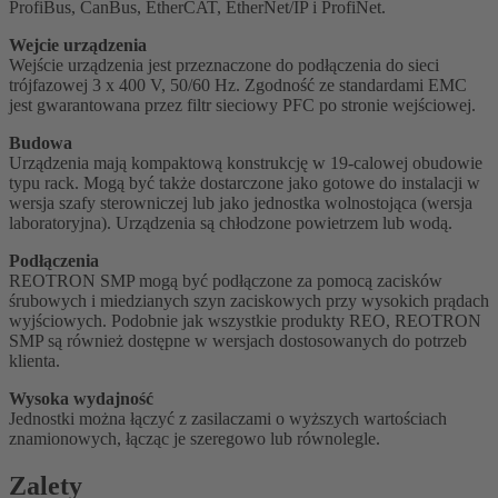
ProfiBus, CanBus, EtherCAT, EtherNet/IP i ProfiNet.
Wejcie urządzenia
Wejście urządzenia jest przeznaczone do podłączenia do sieci
trójfazowej 3 x 400 V, 50/60 Hz. Zgodność ze standardami EMC
jest gwarantowana przez filtr sieciowy PFC po stronie wejściowej.
Budowa
Urządzenia mają kompaktową konstrukcję w 19-calowej obudowie
typu rack. Mogą być także dostarczone jako gotowe do instalacji w
wersja szafy sterowniczej lub jako jednostka wolnostojąca (wersja
laboratoryjna). Urządzenia są chłodzone powietrzem lub wodą.
Podłączenia
REOTRON SMP mogą być podłączone za pomocą zacisków
śrubowych i miedzianych szyn zaciskowych przy wysokich prądach
wyjściowych. Podobnie jak wszystkie produkty REO, REOTRON
SMP są również dostępne w wersjach dostosowanych do potrzeb
klienta.
Wysoka wydajność
Jednostki można łączyć z zasilaczami o wyższych wartościach
znamionowych, łącząc je szeregowo lub równolegle.
Zalety