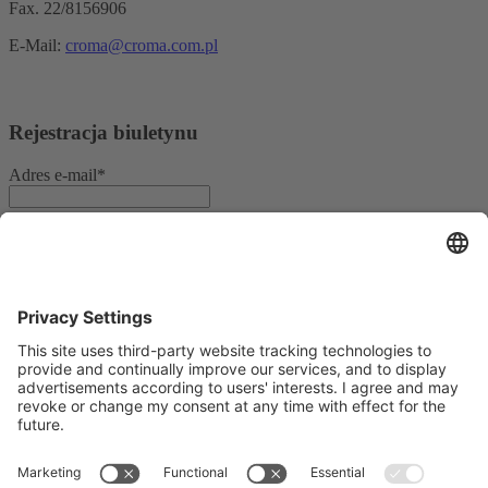
Fax. 22/8156906
E-Mail:
croma@croma.com.pl
Rejestracja biuletynu
Adres e-mail*
Tak, potwierdzam, że chcę otrzymywać biuletyn informacyjny
REO AG i że jestem poinformowany o przetwarzaniu moich
danych.
Jako platformy marketingowej używamy Sendinblue. Wypełniając i
wysyłając formularz, przyjmujesz do wiadomości, że podane przez
Ciebie informacje zostaną przekazane Sendinblue do przetwarzania
zgodnie z
Warunkami użytkowania
.
© Copyright - REO AG |
Ochrona danych
|
Impressum
|
Warunki
sprzedaży i dostawy
| from
Videmi
with ♥︎