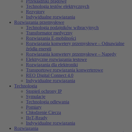
Przekładniki prądowe
Technologia testów elektrycznych
Rezystory
Indywidualne rozwiązania
Rozwiązania przemysłowe
Technologia podajników wibracyjnych
Transformator medyczny
Rozwiązania E-mobilności
Rozwiązania konwetery przemysłowe – Odnawialne
źródła energii
Rozwiązania konwetery przemysłowe – Napędy
Elektryczne rozwiązania testowe
Rozwiązania dla elektroniki
Transportowe rozwiązania konwerterowe
REO Digital Connect 4.0
Indywidualne rozwiązania
Technologia
Stopień ochrony IP
Symulacje
Technologia odlewania
Pomiary
Chłodzenie Cieczą
IIoT-Ready
Indywidualne rozwiązania
Rozwiązania