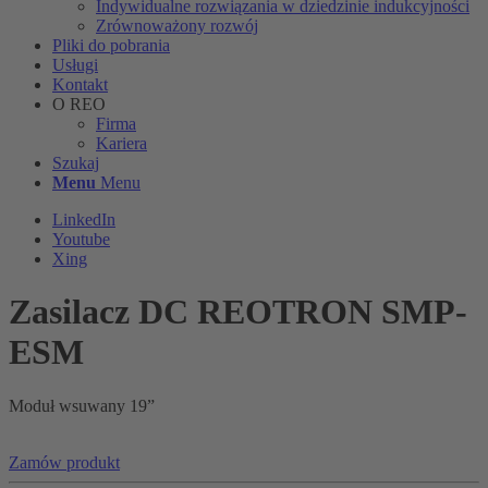
Indywidualne rozwiązania w dziedzinie indukcyjności
Zrównoważony rozwój
Pliki do pobrania
Usługi
Kontakt
O REO
Firma
Kariera
Szukaj
Menu
Menu
LinkedIn
Youtube
Xing
Zasilacz DC REOTRON SMP-
ESM
Moduł wsuwany 19”
Zamów produkt