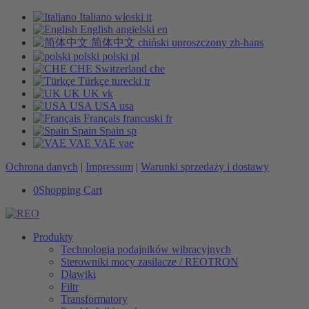
Italiano
włoski
it
English
angielski
en
简体中文
chiński uproszczony
zh-hans
polski
polski
pl
CHE
Switzerland
che
Türkçe
turecki
tr
UK
UK
vk
USA
USA
usa
Français
francuski
fr
Spain
Spain
sp
VAE
VAE
vae
Ochrona danych
|
Impressum
|
Warunki sprzedaży i dostawy
0
Shopping Cart
Produkty
Technologia podajników wibracyjnych
Sterowniki mocy zasilacze / REOTRON
Dławiki
Filtr
Transformatory