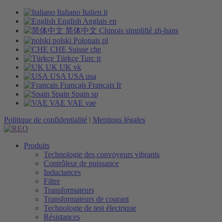
Italiano
Italien
it
English
Anglais
en
简体中文
Chinois simplifié
zh-hans
polski
Polonais
pl
CHE
Suisse
che
Türkçe
Turc
tr
UK
UK
vk
USA
USA
usa
Français
Français
fr
Spain
Spain
sp
VAE
VAE
vae
Politique de confidentialité
|
Mentions légales
Produits
Technologie des convoyeurs vibrants
Contrôleur de puissance
Inductances
Filtre
Transformateurs
Transformateurs de courant
Technologie de test électrique
Résistances