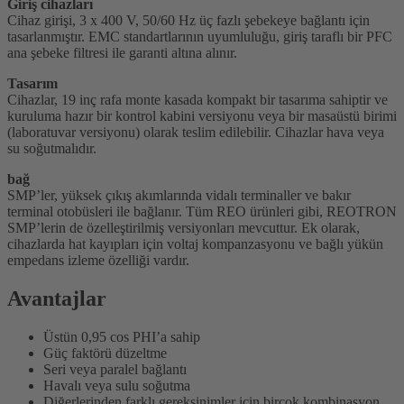
Giriş cihazları
Cihaz girişi, 3 x 400 V, 50/60 Hz üç fazlı şebekeye bağlantı için
tasarlanmıştır. EMC standartlarının uyumluluğu, giriş taraflı bir PFC
ana şebeke filtresi ile garanti altına alınır.
Tasarım
Cihazlar, 19 inç rafa monte kasada kompakt bir tasarıma sahiptir ve
kuruluma hazır bir kontrol kabini versiyonu veya bir masaüstü birimi
(laboratuvar versiyonu) olarak teslim edilebilir. Cihazlar hava veya
su soğutmalıdır.
bağ
SMP’ler, yüksek çıkış akımlarında vidalı terminaller ve bakır
terminal otobüsleri ile bağlanır. Tüm REO ürünleri gibi, REOTRON
SMP’lerin de özelleştirilmiş versiyonları mevcuttur. Ek olarak,
cihazlarda hat kayıpları için voltaj kompanzasyonu ve bağlı yükün
empedans izleme özelliği vardır.
Avantajlar
Üstün 0,95 cos PHI’a sahip
Güç faktörü düzeltme
Seri veya paralel bağlantı
Havalı veya sulu soğutma
Diğerlerinden farklı gereksinimler için birçok kombinasyon