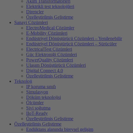
Akim Transformatörleri
Elektrikli test teknolojileri
Dirençler
Özelleştirilmiş Geliştirme
Sanayi Çözümleri
ElectroMedical Çözümler
E-Mobility Çözümleri
Endüstriyel Dönüştürücü Çözümleri – Yenilenebilir
Endüstriyel Dönüştürücü Çözümleri – Sürücüler
ElectricalTest Çözümleri
Güç Elektroniği Çözümleri
PowerQuality Çözümleri
Ulaşım Dönüştürücü Çözümleri
Digital Connect 4.0
Özelleştirilmiş Geliştirme
Teknoloji
IP koruma sınıfı
Simulasyon
Döküm teknolojisi
Ölçümler
Sivi soğutma
IIoT-Ready
Özelleştirilmiş Geliştirme
Özelleştirilmiş Geliştirme
Endüktans alanında bireysel gelişim