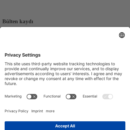
Bülten kaydı
E-posta adresi*
Evet, REO AG haber bültenini almak istediğimi ve verilerimin
işlenmesi hakkında bilgilendirildiğimi onaylıyorum.
Pazarlama platformumuz olarak Sendinblue kullanıyoruz. Formu
doldurup göndererek, sağladığınız bilgilerin
Kullanım Koşullarına
uygun olarak işlenmek üzere Sendinblue'ya aktarılacağını kabul
edersiniz.
© Copyright - REO AG |
Gizlilik
|
Baskı
| from
Videmi
with ♥︎
LinkedIn
Youtube
Xing