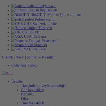
Italiano
İtalyanca
it
English
İngilizce
en
简体中文
Modern Çince
zh-hans
polski
Polonyaca
pl
CHE
Switzerland
che
Türkçe
Türkçe
tr
UK
UK
vk
USA
USA
usa
Français
Fransızca
fr
Spain
Spain
sp
VAE
VAE
vae
Gizlilik
|
Baskı
|
Şartlar ve Koşullar
0
Alışveriş Sepeti
Ürünler
Titreşimli konveyör teknolojisi
Güç kaynakları
Bobinler
Filtre
Transformatörler