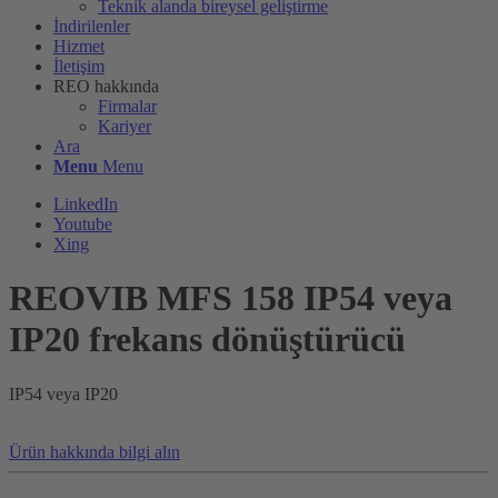
Teknik alanda bireysel geliştirme
İndirilenler
Hizmet
İletişim
REO hakkında
Firmalar
Kariyer
Ara
Menu
Menu
LinkedIn
Youtube
Xing
REOVIB MFS 158 IP54 veya
IP20 frekans dönüştürücü
IP54 veya IP20
Ürün hakkında bilgi alın