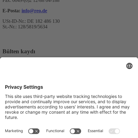
Fax: 0049-(0)2 12-88 04-188
E-Posta:
info@reo.de
USt-ID-Nr.: DE 182 486 130
St.-Nr.: 128/5819/5634
Bülten kaydı
E-posta adresi*
Evet, REO AG haber bültenini almak istediğimi ve verilerimin
işlenmesi hakkında bilgilendirildiğimi onaylıyorum.
Pazarlama platformumuz olarak Sendinblue kullanıyoruz. Formu
doldurup göndererek, sağladığınız bilgilerin
Kullanım Koşullarına
uygun olarak işlenmek üzere Sendinblue'ya aktarılacağını kabul
edersiniz.
© Copyright - REO AG |
Gizlilik
|
Baskı
| from
Videmi
with ♥︎