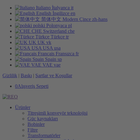
Italiano
İtalyanca
it
English
İngilizce
en
简体中文
Modern Çince
zh-hans
polski
Polonyaca
pl
CHE
Switzerland
che
Türkçe
Türkçe
tr
UK
UK
vk
USA
USA
usa
Français
Fransızca
fr
Spain
Spain
sp
VAE
VAE
vae
Gizlilik
|
Baskı
|
Şartlar ve Koşullar
0
Alışveriş Sepeti
Ürünler
Titreşimli konveyör teknolojisi
Güç kaynakları
Bobinler
Filtre
Transformatörler