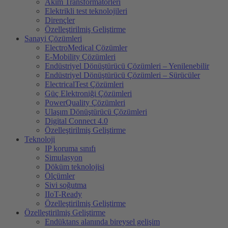
Akim Transformatörleri
Elektrikli test teknolojileri
Dirençler
Özelleştirilmiş Geliştirme
Sanayi Çözümleri
ElectroMedical Çözümler
E-Mobility Çözümleri
Endüstriyel Dönüştürücü Çözümleri – Yenilenebilir
Endüstriyel Dönüştürücü Çözümleri – Sürücüler
ElectricalTest Çözümleri
Güç Elektroniği Çözümleri
PowerQuality Çözümleri
Ulaşım Dönüştürücü Çözümleri
Digital Connect 4.0
Özelleştirilmiş Geliştirme
Teknoloji
IP koruma sınıfı
Simulasyon
Döküm teknolojisi
Ölçümler
Sivi soğutma
IIoT-Ready
Özelleştirilmiş Geliştirme
Özelleştirilmiş Geliştirme
Endüktans alanında bireysel gelişim