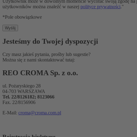
Użytkownik może w dowolnym momencie wycofać swoją zgodę na przy
użytkowników można znaleźć w naszej
polityce prywatności
."
*Pole obowiązkowe
Jesteśmy do Twojej dyspozycji
Czy masz jakieś pytania, prośby lub sugestie?
Można się z nami skontaktować tutaj:
REO CROMA Sp. z o.o.
ul. Pożaryskiego 28
04-703 WARSZAWA
Tel. 22/8126182; 8123066
Fax. 22/8156906
E-Mail:
croma@croma.com.pl
Rejestracja biuletynu