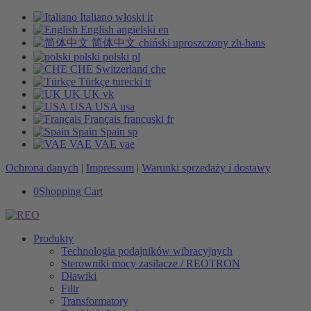
Italiano
włoski
it
English
angielski
en
简体中文
chiński uproszczony
zh-hans
polski
polski
pl
CHE
Switzerland
che
Türkçe
turecki
tr
UK
UK
vk
USA
USA
usa
Français
francuski
fr
Spain
Spain
sp
VAE
VAE
vae
Ochrona danych
|
Impressum
|
Warunki sprzedaży i dostawy
0
Shopping Cart
Produkty
Technologia podajników wibracyjnych
Sterowniki mocy zasilacze / REOTRON
Dławiki
Filtr
Transformatory