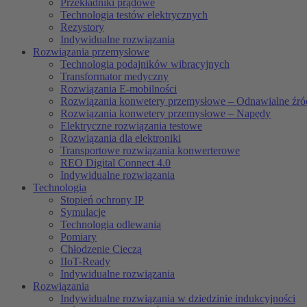
Przekładniki prądowe
Technologia testów elektrycznych
Rezystory
Indywidualne rozwiązania
Rozwiązania przemysłowe
Technologia podajników wibracyjnych
Transformator medyczny
Rozwiązania E-mobilności
Rozwiązania konwetery przemysłowe – Odnawialne źród
Rozwiązania konwetery przemysłowe – Napędy
Elektryczne rozwiązania testowe
Rozwiązania dla elektroniki
Transportowe rozwiązania konwerterowe
REO Digital Connect 4.0
Indywidualne rozwiązania
Technologia
Stopień ochrony IP
Symulacje
Technologia odlewania
Pomiary
Chłodzenie Cieczą
IIoT-Ready
Indywidualne rozwiązania
Rozwiązania
Indywidualne rozwiązania w dziedzinie indukcyjności