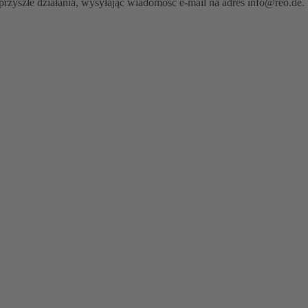
szłe działania, wysyłając wiadomość e-mail na adres info@reo.de. 