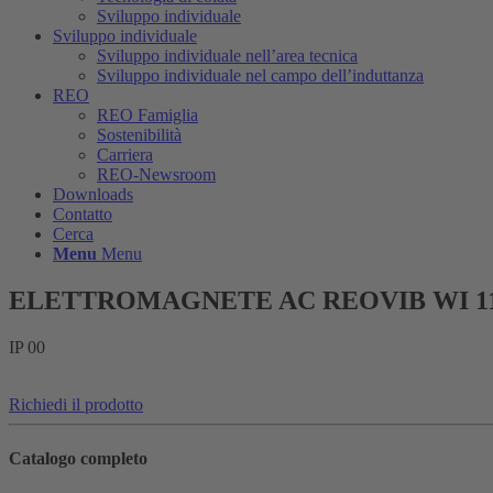
Sviluppo individuale
Sviluppo individuale
Sviluppo individuale nell’area tecnica
Sviluppo individuale nel campo dell’induttanza
REO
REO Famiglia
Sostenibilità
Carriera
REO-Newsroom
Downloads
Contatto
Cerca
Menu
Menu
ELETTROMAGNETE AC REOVIB WI 1
IP 00
Richiedi il prodotto
Catalogo completo