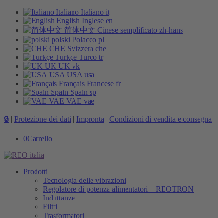
Italiano
Italiano
it
English
Inglese
en
简体中文
Cinese semplificato
zh-hans
polski
Polacco
pl
CHE
Svizzera
che
Türkçe
Turco
tr
UK
UK
vk
USA
USA
usa
Français
Francese
fr
Spain
Spain
sp
VAE
VAE
vae
🔒
|
Protezione dei dati
|
Impronta
|
Condizioni di vendita e consegna
0
Carrello
Prodotti
Tecnologia delle vibrazioni
Regolatore di potenza alimentatori – REOTRON
Induttanze
Filtri
Trasformatori