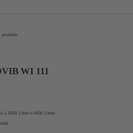
l prodotto.
IB WI 111
VA a 3000 1/min o 6000 1/min
olati