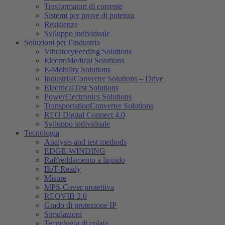
Trasformatori di corrente
Sistemi per prove di potenza
Resistenze
Sviluppo individuale
Soluzioni per l’industria
VibratoryFeeding Solutions
ElectroMedical Solutions
E-Mobility Solutions
IndustrialConverter Solutions – Drive
ElectricalTest Solutions
PowerElectronics Solutions
TransportationConverter Solutions
REO Digital Connect 4.0
Sviluppo individuale
Tecnologia
Analysis and test methods
EDGE-WINDING
Raffreddamento a liquido
IIoT-Ready
Misure
MPS-Cover protettiva
REOVIB 2.0
Grado di protezione IP
Simulazioni
Tecnologia di colata