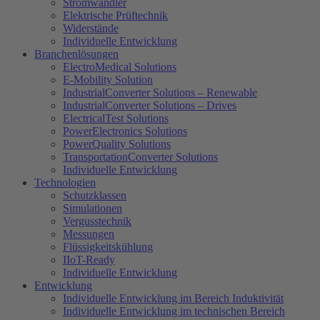
Stromwandler
Elektrische Prüftechnik
Widerstände
Individuelle Entwicklung
Branchenlösungen
ElectroMedical Solutions
E-Mobility Solution
IndustrialConverter Solutions – Renewable
IndustrialConverter Solutions – Drives
ElectricalTest Solutions
PowerElectronics Solutions
PowerQuality Solutions
TransportationConverter Solutions
Individuelle Entwicklung
Technologien
Schutzklassen
Simulationen
Vergusstechnik
Messungen
Flüssigkeitskühlung
IIoT-Ready
Individuelle Entwicklung
Entwicklung
Individuelle Entwicklung im Bereich Induktivität
Individuelle Entwicklung im technischen Bereich