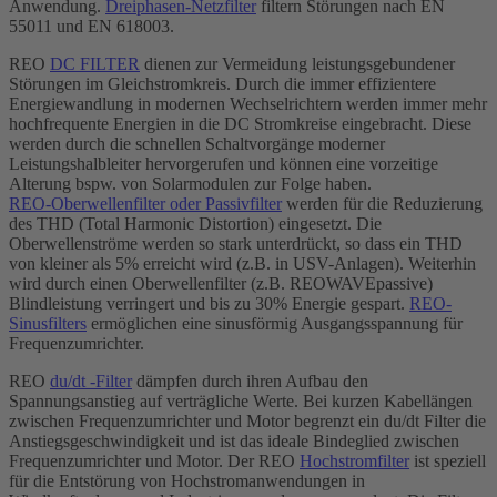
Anwendung.
Dreiphasen-Netzfilter
filtern Störungen nach EN
55011 und EN 618003.
REO
DC FILTER
dienen zur Vermeidung leistungsgebundener
Störungen im Gleichstromkreis. Durch die immer effizientere
Energiewandlung in modernen Wechselrichtern werden immer mehr
hochfrequente Energien in die DC Stromkreise eingebracht. Diese
werden durch die schnellen Schaltvorgänge moderner
Leistungshalbleiter hervorgerufen und können eine vorzeitige
Alterung bspw. von Solarmodulen zur Folge haben.
REO-Oberwellenfilter oder Passivfilter
werden für die Reduzierung
des THD (Total Harmonic Distortion) eingesetzt. Die
Oberwellenströme werden so stark unterdrückt, so dass ein THD
von kleiner als 5% erreicht wird (z.B. in USV-Anlagen). Weiterhin
wird durch einen Oberwellenfilter (z.B. REOWAVEpassive)
Blindleistung verringert und bis zu 30% Energie gespart.
REO-
Sinusfilters
ermöglichen eine sinusförmig Ausgangsspannung für
Frequenzumrichter.
REO
du/dt -Filter
dämpfen durch ihren Aufbau den
Spannungsanstieg auf verträgliche Werte. Bei kurzen Kabellängen
zwischen Frequenzumrichter und Motor begrenzt ein du/dt Filter die
Anstiegsgeschwindigkeit und ist das ideale Bindeglied zwischen
Frequenzumrichter und Motor. Der REO
Hochstromfilter
ist speziell
für die Entstörung von Hochstromanwendungen in