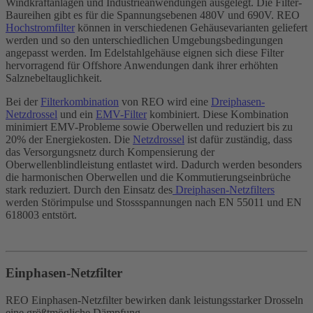
Windkraftanlagen und Industrieanwendungen ausgelegt. Die Filter-
Baureihen gibt es für die Spannungsebenen 480V und 690V. REO
Hochstromfilter
können in verschiedenen Gehäusevarianten geliefert
werden und so den unterschiedlichen Umgebungsbedingungen
angepasst werden. Im Edelstahlgehäuse eignen sich diese Filter
hervorragend für Offshore Anwendungen dank ihrer erhöhten
Salznebeltauglichkeit.
Bei der
Filterkombination
von REO wird eine
Dreiphasen-
Netzdrossel
und ein
EMV-Filter
kombiniert. Diese Kombination
minimiert EMV-Probleme sowie Oberwellen und reduziert bis zu
20% der Energiekosten. Die
Netzdrossel
ist dafür zuständig, dass
das Versorgungsnetz durch Kompensierung der
Oberwellenblindleistung entlastet wird. Dadurch werden besonders
die harmonischen Oberwellen und die Kommutierungseinbrüche
stark reduziert. Durch den Einsatz des
Dreiphasen-Netzfilters
werden Störimpulse und Stossspannungen nach EN 55011 und EN
618003 entstört.
Einphasen-Netzfilter
REO Einphasen-Netzfilter bewirken dank leistungsstarker Drosseln
eine größtmögliche Dämpfung.