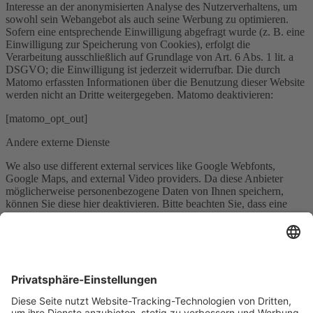
Interesse an der anonymisierten Analyse des Nutzerverhaltens, um
sowohl sein Webangebot als auch seine Werbung zu optimieren.
Sofern eine entsprechende Einwilligung abgefragt wurde (z. B. eine
Einwilligung zur Speicherung von Cookies), erfolgt die
Verarbeitung ausschließlich auf Grundlage von Art. 6 Abs. 1 lit. a
DSGVO; die Einwilligung ist jederzeit widerrufbar. Die durch
Matomo erfassten Informationen über die Benutzung dieser Website
werden nicht an Dritte weitergegeben. Matomo deaktivieren:
[matomo_opt_out]
Andere externe Dienste
We also use different external services like Google Webfonts,
Google Maps, and external Video providers. Da diese Anbieter
möglicherweise personenbezogene Daten von Ihnen speichern,
können Sie diese hier deaktivieren. Bitte beachten Sie, dass eine
Deaktivierung dieser Cookies die Funktionalität und das Aussehen
unserer Webseite erheblich beeinträchtigen kann. Die Änderungen
werden nach einem Neuladen der Seite wirksam.
Google Webfont Einstellungen:
Click to enable/disable Google Webfonts.