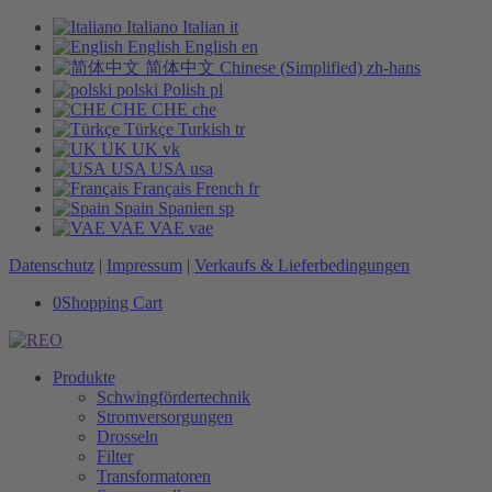
Italiano
Italian
it
English
English
en
简体中文
Chinese (Simplified)
zh-hans
polski
Polish
pl
CHE
CHE
che
Türkçe
Turkish
tr
UK
UK
vk
USA
USA
usa
Français
French
fr
Spain
Spanien
sp
VAE
VAE
vae
Datenschutz
|
Impressum
|
Verkaufs & Lieferbedingungen
0
Shopping Cart
Produkte
Schwingfördertechnik
Stromversorgungen
Drosseln
Filter
Transformatoren