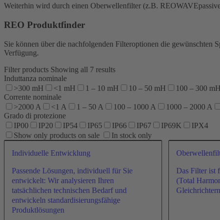
Weiterhin wird durch einen Oberwellenfilter (z.B. REOWAVEpassive) 
REO Produktfinder
Sie können über die nachfolgenden Filteroptionen die gewünschten Sp
Verfügung.
Filter products
Showing all 7 results
Induttanza nominale
>300 mH
<1 mH
1 – 10 mH
10 – 50 mH
100 – 300 m
Corrente nominale
>2000 A
<1 A
1 – 50 A
100 – 1000 A
1000 – 2000 A
Grado di protezione
IP00
IP20
IP54
IP65
IP66
IP67
IP69K
IPX4
Show only products on sale
In stock only
Individuelle Entwicklung
Oberwellenfi
Passende Lösungen, individuell für Sie
Das Filter is
entwickelt: Wir analysieren Ihren
(Total Harmon
tatsächlichen technischen Bedarf und
Gleichrichte
entwickeln standardisierungsfähige
Produktlösungen