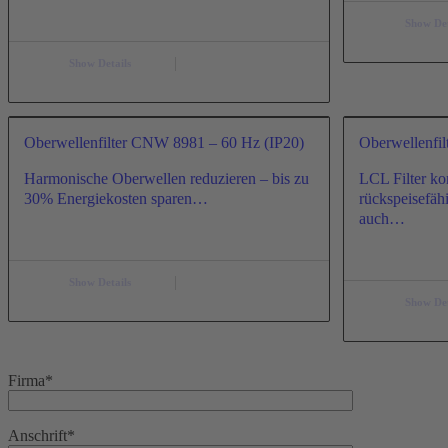
Show Det
Show Details
Oberwellenfilter CNW 8981 – 60 Hz (IP20)
Oberwellenfi
Harmonische Oberwellen reduzieren – bis zu
LCL Filter k
30% Energiekosten sparen…
rückspeisefäh
auch…
Show Details
Show Det
Firma*
Anschrift*