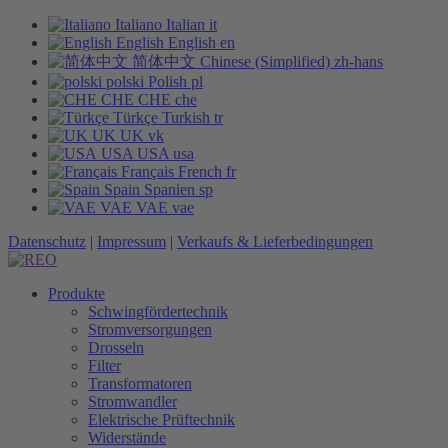
Italiano
Italian
it
English
English
en
简体中文
Chinese (Simplified)
zh-hans
polski
Polish
pl
CHE
CHE
che
Türkçe
Turkish
tr
UK
UK
vk
USA
USA
usa
Français
French
fr
Spain
Spanien
sp
VAE
VAE
vae
Datenschutz
|
Impressum
|
Verkaufs & Lieferbedingungen
Produkte
Schwingfördertechnik
Stromversorgungen
Drosseln
Filter
Transformatoren
Stromwandler
Elektrische Prüftechnik
Widerstände