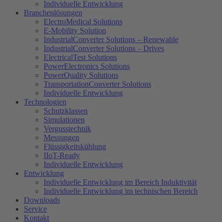
Individuelle Entwicklung
Branchenlösungen
ElectroMedical Solutions
E-Mobility Solution
IndustrialConverter Solutions – Renewable
IndustrialConverter Solutions – Drives
ElectricalTest Solutions
PowerElectronics Solutions
PowerQuality Solutions
TransportationConverter Solutions
Individuelle Entwicklung
Technologien
Schutzklassen
Simulationen
Vergusstechnik
Messungen
Flüssigkeitskühlung
IIoT-Ready
Individuelle Entwicklung
Entwicklung
Individuelle Entwicklung im Bereich Induktivität
Individuelle Entwicklung im technischen Bereich
Downloads
Service
Kontakt