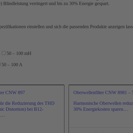
Blindleistung verringert und bis zu 30% Energie gespart.
ezifikationen einstellen und sich die passenden Produkte anzeigen las
H
50 – 100 mH
50 – 100 A
lter CNW 897
Oberwellenfilter CNW 8981 – 
t für die Reduzierung des THD
Harmonische Oberwellen reduzi
ic Distortion) bei B12-
30% Energiekosten sparen…
rn…