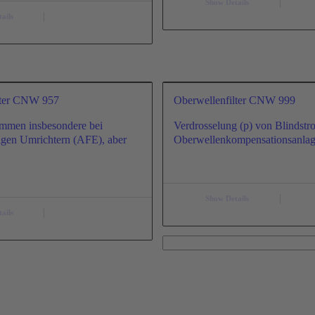
Show Details
ails
lter CNW 957
Oberwellenfilter CNW 999
ommen insbesondere bei
Verdrosselung (p) von Blindstr
igen Umrichtern (AFE), aber
Oberwellenkompensationsanl
Show Details
ails