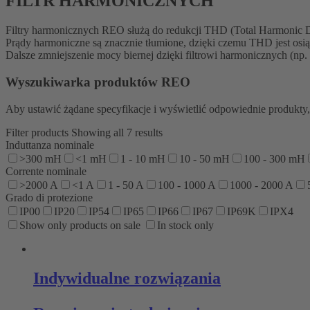
FILTR HARMONICZNYCH
Filtry harmonicznych REO służą do redukcji THD (Total Harmonic Di
Prądy harmoniczne są znacznie tłumione, dzięki czemu THD jest osi
Dalsze zmniejszenie mocy biernej dzięki filtrowi harmonicznych (n
Wyszukiwarka produktów REO
Aby ustawić żądane specyfikacje i wyświetlić odpowiednie produkty, 
Filter products
Showing all 7 results
Induttanza nominale
>300 mH
<1 mH
1 - 10 mH
10 - 50 mH
100 - 300 mH
Corrente nominale
>2000 A
<1 A
1 - 50 A
100 - 1000 A
1000 - 2000 A
Grado di protezione
IP00
IP20
IP54
IP65
IP66
IP67
IP69K
IPX4
Show only products on sale
In stock only
Indywidualne rozwiązania