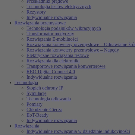
Przekładniki prądowe
Technologia testów elektrycznych
Rezystory
Indywidualne rozwiązania
Rozwiązania przemysłowe
Technologia podajników wibracyjnych
Transformator medyczny
Rozwiązania E-mobilności
Rozwiązania konwetery przemysłowe – Odnawialne źród
Rozwiązania konwetery przemysłowe – Napędy
Elektryczne rozwiązania testowe
Rozwiązania dla elektroniki
Transportowe rozwiązania konwerterowe
REO Digital Connect 4.0
Indywidualne rozwiązania
Technologia
Stopień ochrony IP
Symulacje
Technologia odlewania
Pomiary
Chłodzenie Cieczą
IIoT-Ready
Indywidualne rozwiązania
Rozwiązania
Indywidualne rozwiązania w dziedzinie indukcyjności