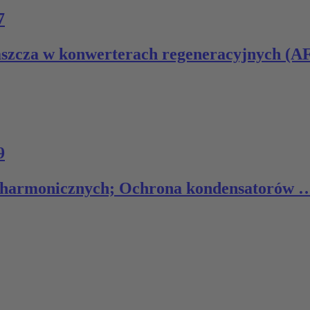
7
aszcza w konwerterach regeneracyjnych (A
9
i harmonicznych; Ochrona kondensatorów 