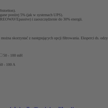
stortion).
ągane poniżej 5% (jak w systemach UPS).
p. REOWAVEpassive) i zaoszczędzenie do 30% energii.
można skorzystać z następujących opcji filtrowania. Eksperci ds. odz
50 - 100 mH
50 - 100 A