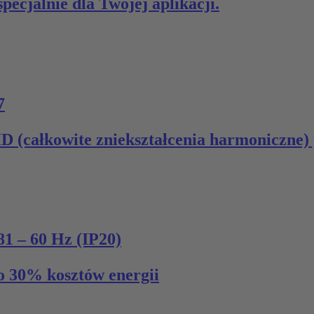
ecjalnie dla Twojej aplikacji.
7
HD (całkowite zniekształcenia harmoniczne
 60 Hz (IP20)
o 30% kosztów energii