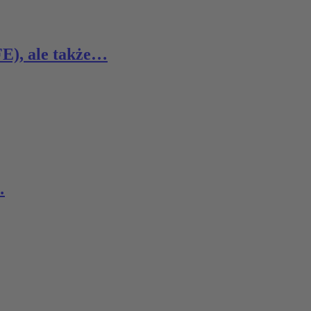
FE), ale także…
…