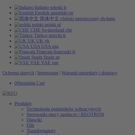
Italiano
włoski
it
English
angielski
en
简体中文
chiński uproszczony
zh-hans
polski
polski
pl
CHE
Switzerland
che
Türkçe
turecki
tr
UK
UK
vk
USA
USA
usa
Français
francuski
fr
Spain
Spain
sp
VAE
VAE
vae
Ochrona danych
|
Impressum
|
Warunki sprzedaży i dostawy
0
Shopping Cart
Produkty
Technologia podajników wibracyjnych
Sterowniki mocy zasilacze / REOTRON
Dławiki
Filtr
Transformatory