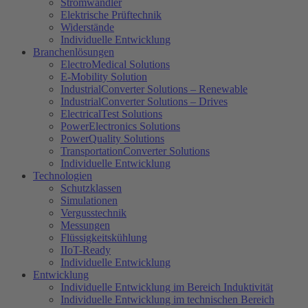
Stromwandler
Elektrische Prüftechnik
Widerstände
Individuelle Entwicklung
Branchenlösungen
ElectroMedical Solutions
E-Mobility Solution
IndustrialConverter Solutions – Renewable
IndustrialConverter Solutions – Drives
ElectricalTest Solutions
PowerElectronics Solutions
PowerQuality Solutions
TransportationConverter Solutions
Individuelle Entwicklung
Technologien
Schutzklassen
Simulationen
Vergusstechnik
Messungen
Flüssigkeitskühlung
IIoT-Ready
Individuelle Entwicklung
Entwicklung
Individuelle Entwicklung im Bereich Induktivität
Individuelle Entwicklung im technischen Bereich