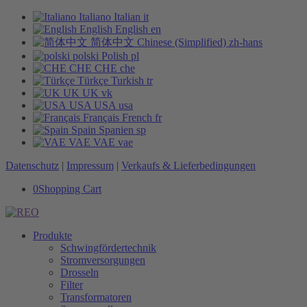
Italiano
Italian
it
English
English
en
简体中文
Chinese (Simplified)
zh-hans
polski
Polish
pl
CHE
CHE
che
Türkçe
Turkish
tr
UK
UK
vk
USA
USA
usa
Français
French
fr
Spain
Spanien
sp
VAE
VAE
vae
Datenschutz
|
Impressum
|
Verkaufs & Lieferbedingungen
0
Shopping Cart
Produkte
Schwingfördertechnik
Stromversorgungen
Drosseln
Filter
Transformatoren