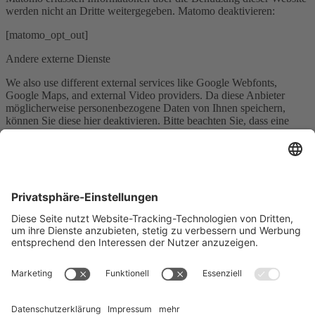
werden nicht an Dritte weitergegeben. Matomo deaktivieren:
[matomo_opt_out]
Andere externe Dienste
We also use different external services like Google Webfonts,
Google Maps, and external Video providers. Da diese Anbieter
möglicherweise personenbezogene Daten von Ihnen speichern,
können Sie diese hier deaktivieren. Bitte beachten Sie, dass eine
Deaktivierung dieser Cookies die Funktionalität und das Aussehen
unserer Webseite erheblich beeinträchtigen kann. Die Änderungen
werden nach einem Neuladen der Seite wirksam.
Google Webfont Einstellungen:
Click to enable/disable Google Webfonts.
Google Maps Einstellungen:
Click to enable/disable Google Maps.
Google reCaptcha Einstellungen:
Click to enable/disable Google reCaptcha.