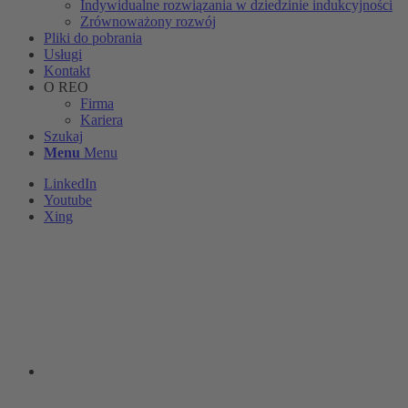
Indywidualne rozwiązania w dziedzinie indukcyjności
Zrównoważony rozwój
Pliki do pobrania
Usługi
Kontakt
O REO
Firma
Kariera
Szukaj
Menu
Menu
LinkedIn
Youtube
Xing