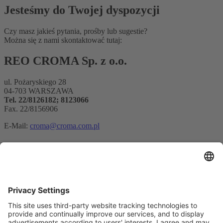
Jesteśmy do Twojej dyspozycji
Czy masz jakieś pytania, prośby lub sugestie?
Można się z nami skontaktować tutaj:
REO CROMA Sp. z o.o.
ul. Pożaryskiego 28
04-703 WARSZAWA
Tel. 22/8126182; 8123066
Fax. 22/8156906
E-Mail:
croma@croma.com.pl
Rejestracja biuletynu
Adres e-mail*
Tak, potwierdzam, że chcę otrzymywać biuletyn informacyjny
REO AG i że jestem poinformowany o przetwarzaniu moich