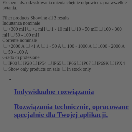
Eksperci ds. odzyskiwania mienia chętnie odpowiedzą na wszelkie
pytania.
Filter products
Showing all 3 results
Induttanza nominale
>300 mH
<1 mH
1 - 10 mH
10 - 50 mH
100 - 300
mH
50 - 100 mH
Corrente nominale
>2000 A
<1 A
1 - 50 A
100 - 1000 A
1000 - 2000 A
50 - 100 A
Grado di protezione
IP00
IP20
IP54
IP65
IP66
IP67
IP69K
IPX4
Show only products on sale
In stock only
Indywidualne rozwiązania
Rozwiązania technicznie, opracowane
specjalnie dla Twojej aplikacji.