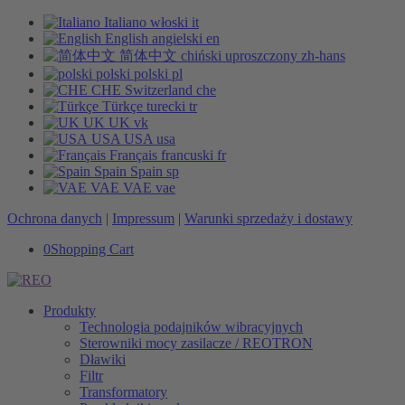
Italiano
włoski
it
English
angielski
en
简体中文
chiński uproszczony
zh-hans
polski
polski
pl
CHE
Switzerland
che
Türkçe
turecki
tr
UK
UK
vk
USA
USA
usa
Français
francuski
fr
Spain
Spain
sp
VAE
VAE
vae
Ochrona danych
|
Impressum
|
Warunki sprzedaży i dostawy
0
Shopping Cart
Produkty
Technologia podajników wibracyjnych
Sterowniki mocy zasilacze / REOTRON
Dławiki
Filtr
Transformatory