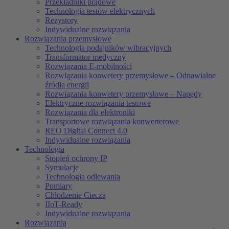
Przekładniki prądowe
Technologia testów elektrycznych
Rezystory
Indywidualne rozwiązania
Rozwiązania przemysłowe
Technologia podajników wibracyjnych
Transformator medyczny
Rozwiązania E-mobilności
Rozwiązania konwetery przemysłowe – Odnawialne
źródła energii
Rozwiązania konwetery przemysłowe – Napędy
Elektryczne rozwiązania testowe
Rozwiązania dla elektroniki
Transportowe rozwiązania konwerterowe
REO Digital Connect 4.0
Indywidualne rozwiązania
Technologia
Stopień ochrony IP
Symulacje
Technologia odlewania
Pomiary
Chłodzenie Cieczą
IIoT-Ready
Indywidualne rozwiązania
Rozwiązania