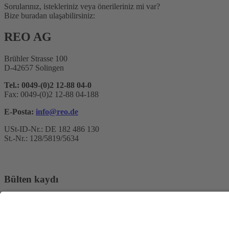
Sorularınız, istekleriniz veya önerileriniz mi var?
Bize buradan ulaşabilirsiniz:
REO AG
Brühler Strasse 100
D-42657 Solingen
Tel.: 0049-(0)2 12-88 04-0
Fax: 0049-(0)2 12-88 04-188
E-Posta:
info@reo.de
USt-ID-Nr.: DE 182 486 130
St.-Nr.: 128/5819/5634
Bülten kaydı
E-posta adresi*
Evet, REO AG haber bültenini almak istediğimi ve verilerimin işle