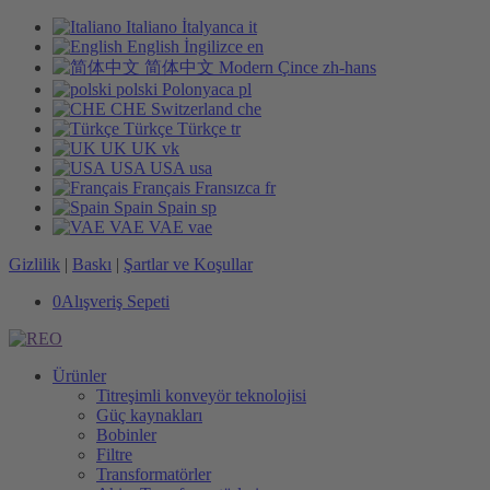
Italiano
İtalyanca
it
English
İngilizce
en
简体中文
Modern Çince
zh-hans
polski
Polonyaca
pl
CHE
Switzerland
che
Türkçe
Türkçe
tr
UK
UK
vk
USA
USA
usa
Français
Fransızca
fr
Spain
Spain
sp
VAE
VAE
vae
Gizlilik
|
Baskı
|
Şartlar ve Koşullar
0
Alışveriş Sepeti
Ürünler
Titreşimli konveyör teknolojisi
Güç kaynakları
Bobinler
Filtre
Transformatörler