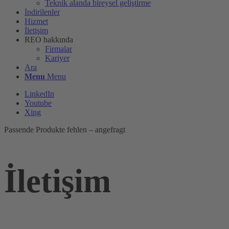
Teknik alanda bireysel geliştirme
İndirilenler
Hizmet
İletişim
REO hakkında
Firmalar
Kariyer
Ara
Menu
Menu
LinkedIn
Youtube
Xing
Passende Produkte fehlen – angefragt
İletişim