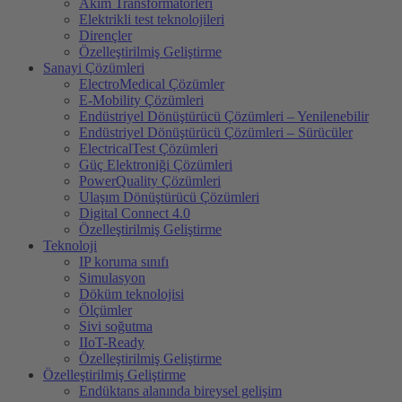
Akim Transformatörleri
Elektrikli test teknolojileri
Dirençler
Özelleştirilmiş Geliştirme
Sanayi Çözümleri
ElectroMedical Çözümler
E-Mobility Çözümleri
Endüstriyel Dönüştürücü Çözümleri – Yenilenebilir
Endüstriyel Dönüştürücü Çözümleri – Sürücüler
ElectricalTest Çözümleri
Güç Elektroniği Çözümleri
PowerQuality Çözümleri
Ulaşım Dönüştürücü Çözümleri
Digital Connect 4.0
Özelleştirilmiş Geliştirme
Teknoloji
IP koruma sınıfı
Simulasyon
Döküm teknolojisi
Ölçümler
Sivi soğutma
IIoT-Ready
Özelleştirilmiş Geliştirme
Özelleştirilmiş Geliştirme
Endüktans alanında bireysel gelişim