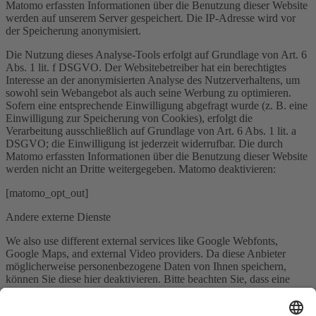
Matomo erfassten Informationen über die Benutzung dieser Website
werden auf unserem Server gespeichert. Die IP-Adresse wird vor
der Speicherung anonymisiert.
Die Nutzung dieses Analyse-Tools erfolgt auf Grundlage von Art. 6
Abs. 1 lit. f DSGVO. Der Websitebetreiber hat ein berechtigtes
Interesse an der anonymisierten Analyse des Nutzerverhaltens, um
sowohl sein Webangebot als auch seine Werbung zu optimieren.
Sofern eine entsprechende Einwilligung abgefragt wurde (z. B. eine
Einwilligung zur Speicherung von Cookies), erfolgt die
Verarbeitung ausschließlich auf Grundlage von Art. 6 Abs. 1 lit. a
DSGVO; die Einwilligung ist jederzeit widerrufbar. Die durch
Matomo erfassten Informationen über die Benutzung dieser Website
werden nicht an Dritte weitergegeben. Matomo deaktivieren:
[matomo_opt_out]
Andere externe Dienste
We also use different external services like Google Webfonts,
Google Maps, and external Video providers. Da diese Anbieter
möglicherweise personenbezogene Daten von Ihnen speichern,
können Sie diese hier deaktivieren. Bitte beachten Sie, dass eine
Deaktivierung dieser Cookies die Funktionalität und das Aussehen
unserer Webseite erheblich beeinträchtigen kann. Die Änderungen