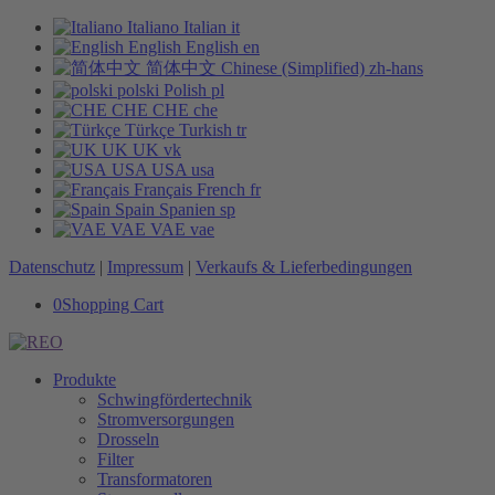
Italiano
Italian
it
English
English
en
简体中文
Chinese (Simplified)
zh-hans
polski
Polish
pl
CHE
CHE
che
Türkçe
Turkish
tr
UK
UK
vk
USA
USA
usa
Français
French
fr
Spain
Spanien
sp
VAE
VAE
vae
Datenschutz
|
Impressum
|
Verkaufs & Lieferbedingungen
0
Shopping Cart
Produkte
Schwingfördertechnik
Stromversorgungen
Drosseln
Filter
Transformatoren