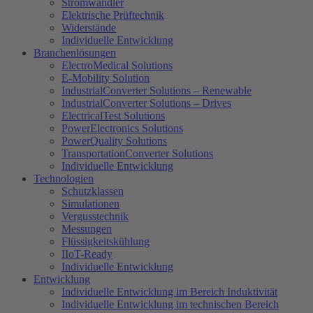
Stromwandler
Elektrische Prüftechnik
Widerstände
Individuelle Entwicklung
Branchenlösungen
ElectroMedical Solutions
E-Mobility Solution
IndustrialConverter Solutions – Renewable
IndustrialConverter Solutions – Drives
ElectricalTest Solutions
PowerElectronics Solutions
PowerQuality Solutions
TransportationConverter Solutions
Individuelle Entwicklung
Technologien
Schutzklassen
Simulationen
Vergusstechnik
Messungen
Flüssigkeitskühlung
IIoT-Ready
Individuelle Entwicklung
Entwicklung
Individuelle Entwicklung im Bereich Induktivität
Individuelle Entwicklung im technischen Bereich