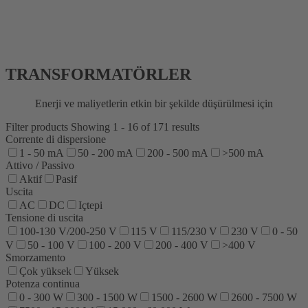
TRANSFORMATÖRLER
Enerji ve maliyetlerin etkin bir şekilde düşürülmesi için
Filter products
Showing 1 - 16 of 171 results
Corrente di dispersione
1 - 50 mA
50 - 200 mA
200 - 500 mA
>500 mA
Attivo / Passivo
Aktif
Pasif
Uscita
AC
DC
Içtepi
Tensione di uscita
100-130 V/200-250 V
115 V
115/230 V
230 V
0 - 50
V
50 - 100 V
100 - 200 V
200 - 400 V
>400 V
Smorzamento
Çok yüksek
Yüksek
Potenza continua
0 - 300 W
300 - 1500 W
1500 - 2600 W
2600 - 7500 W