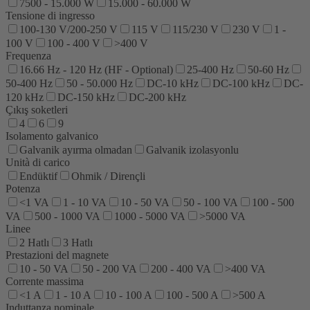
7500 - 15.000 W
15.000 - 60.000 W
Tensione di ingresso
100-130 V/200-250 V
115 V
115/230 V
230 V
1 -
100 V
100 - 400 V
>400 V
Frequenza
16.66 Hz - 120 Hz (HF - Optional)
25-400 Hz
50-60 Hz
50-400 Hz
50 - 50.000 Hz
DC-10 kHz
DC-100 kHz
DC-
120 kHz
DC-150 kHz
DC-200 kHz
Çıkış soketleri
4
6
9
Isolamento galvanico
Galvanik ayırma olmadan
Galvanik izolasyonlu
Unità di carico
Endüktif
Ohmik / Dirençli
Potenza
<1 VA
1 - 10 VA
10 - 50 VA
50 - 100 VA
100 - 500
VA
500 - 1000 VA
1000 - 5000 VA
>5000 VA
Linee
2 Hatlı
3 Hatlı
Prestazioni del magnete
10 - 50 VA
50 - 200 VA
200 - 400 VA
>400 VA
Corrente massima
<1 A
1 - 10 A
10 - 100 A
100 - 500 A
>500 A
Induttanza nominale