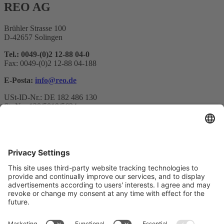
REO AG
Brühler Strasse 100
D-42657 Solingen
Tel.: 0049-(0)2 12-88 04-0
Fax: 0049-(0)2 12-88 04-188
E-Posta:
info@reo.de
USt-ID-Nr.: DE 182 486 130
St.-Nr.: 128/5819/5634
Bülten kaydı
E-posta adresi*
Evet, REO AG haber bültenini almak istediğimi ve verilerimin
işlenmesi hakkında bilgilendirildiğimi onaylıyorum.
Pazarlama platformumuz olarak Sendinblue kullanıyoruz. Formu