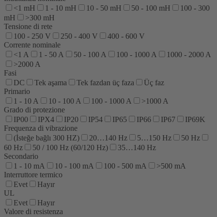
<1 mH
1 - 10 mH
10 - 50 mH
50 - 100 mH
100 - 300
mH
>300 mH
Tensione di rete
100 - 250 V
250 - 400 V
400 - 600 V
Corrente nominale
<1 A
1 - 50 A
50 - 100 A
100 - 1000 A
1000 - 2000 A
>2000 A
Fasi
DC
Tek aşama
Tek fazdan üç faza
Üç faz
Primario
1 - 10 A
10 - 100 A
100 - 1000 A
>1000 A
Grado di protezione
IP00
IPX4
IP20
IP54
IP65
IP66
IP67
IP69K
Frequenza di vibrazione
(İsteğe bağlı 300 HZ)
20…140 Hz
5…150 Hz
50 Hz
60 Hz
50 / 100 Hz (60/120 Hz)
35…140 Hz
Secondario
1 - 10 mA
10 - 100 mA
100 - 500 mA
>500 mA
Interruttore termico
Evet
Hayır
UL
Evet
Hayır
Valore di resistenza