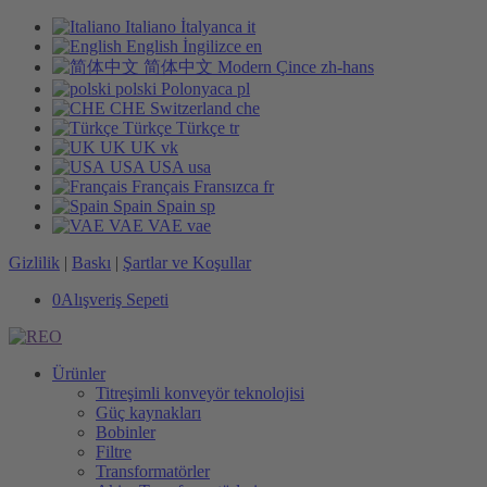
Italiano
İtalyanca
it
English
İngilizce
en
简体中文
Modern Çince
zh-hans
polski
Polonyaca
pl
CHE
Switzerland
che
Türkçe
Türkçe
tr
UK
UK
vk
USA
USA
usa
Français
Fransızca
fr
Spain
Spain
sp
VAE
VAE
vae
Gizlilik
|
Baskı
|
Şartlar ve Koşullar
0
Alışveriş Sepeti
Ürünler
Titreşimli konveyör teknolojisi
Güç kaynakları
Bobinler
Filtre
Transformatörler