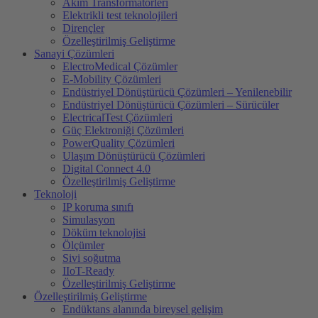
Akim Transformatörleri
Elektrikli test teknolojileri
Dirençler
Özelleştirilmiş Geliştirme
Sanayi Çözümleri
ElectroMedical Çözümler
E-Mobility Çözümleri
Endüstriyel Dönüştürücü Çözümleri – Yenilenebilir
Endüstriyel Dönüştürücü Çözümleri – Sürücüler
ElectricalTest Çözümleri
Güç Elektroniği Çözümleri
PowerQuality Çözümleri
Ulaşım Dönüştürücü Çözümleri
Digital Connect 4.0
Özelleştirilmiş Geliştirme
Teknoloji
IP koruma sınıfı
Simulasyon
Döküm teknolojisi
Ölçümler
Sivi soğutma
IIoT-Ready
Özelleştirilmiş Geliştirme
Özelleştirilmiş Geliştirme
Endüktans alanında bireysel gelişim