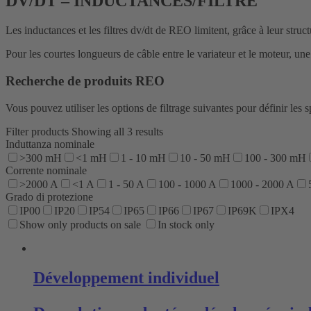
DV/DT – INDUCTANCES/FILTRE
Les inductances et les filtres dv/dt de REO limitent, grâce à leur struc
Pour les courtes longueurs de câble entre le variateur et le moteur, un
Recherche de produits REO
Vous pouvez utiliser les options de filtrage suivantes pour définir les s
Filter products
Showing all 3 results
Induttanza nominale
>300 mH
<1 mH
1 - 10 mH
10 - 50 mH
100 - 300 mH
Corrente nominale
>2000 A
<1 A
1 - 50 A
100 - 1000 A
1000 - 2000 A
Grado di protezione
IP00
IP20
IP54
IP65
IP66
IP67
IP69K
IPX4
Show only products on sale
In stock only
Développement individuel