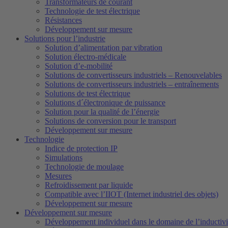
Transformateurs de courant
Technologie de test électrique
Résistances
Développement sur mesure
Solutions pour l’industrie
Solution d’alimentation par vibration
Solution électro-médicale
Solution d’e-mobilité
Solutions de convertisseurs industriels – Renouvelables
Solutions de convertisseurs industriels – entraînements
Solutions de test électrique
Solutions d´électronique de puissance
Solution pour la qualité de l’énergie
Solutions de conversion pour le transport
Développement sur mesure
Technologie
Indice de protection IP
Simulations
Technologie de moulage
Mesures
Refroidissement par liquide
Compatible avec l’IIOT (Internet industriel des objets)
Développement sur mesure
Développement sur mesure
Développement individuel dans le domaine de l’inductivi