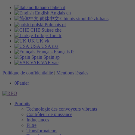
Italiano
Italien
it
English
Anglais
en
简体中文
Chinois simplifié
zh-hans
polski
Polonais
pl
CHE
Suisse
che
Türkçe
Turc
tr
UK
UK
vk
USA
USA
usa
Français
Français
fr
Spain
Spain
sp
VAE
VAE
vae
Politique de confidentialité
|
Mentions légales
0
Panier
Produits
Technologie des convoyeurs vibrants
Contrôleur de puissance
Inductances
Filtre
Transformateurs