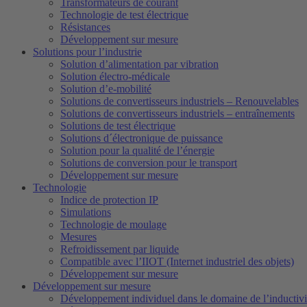
Transformateurs de courant
Technologie de test électrique
Résistances
Développement sur mesure
Solutions pour l’industrie
Solution d’alimentation par vibration
Solution électro-médicale
Solution d’e-mobilité
Solutions de convertisseurs industriels – Renouvelables
Solutions de convertisseurs industriels – entraînements
Solutions de test électrique
Solutions d´électronique de puissance
Solution pour la qualité de l’énergie
Solutions de conversion pour le transport
Développement sur mesure
Technologie
Indice de protection IP
Simulations
Technologie de moulage
Mesures
Refroidissement par liquide
Compatible avec l’IIOT (Internet industriel des objets)
Développement sur mesure
Développement sur mesure
Développement individuel dans le domaine de l’inductivi