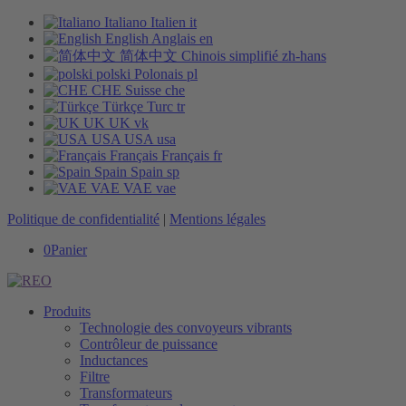
Italiano
Italien
it
English
Anglais
en
简体中文
Chinois simplifié
zh-hans
polski
Polonais
pl
CHE
Suisse
che
Türkçe
Turc
tr
UK
UK
vk
USA
USA
usa
Français
Français
fr
Spain
Spain
sp
VAE
VAE
vae
Politique de confidentialité
|
Mentions légales
0
Panier
Produits
Technologie des convoyeurs vibrants
Contrôleur de puissance
Inductances
Filtre
Transformateurs