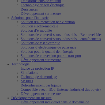
Transformateurs de courant
Technologie de test électrique
Résistances
Développement sur mesure
Solutions pour l’industrie
Solution d’alimentation par vibration
Solution électro-médicale
Solution d’e-mobilité
Solutions de convertisseurs industriels – Renouvelables
Solutions de convertisseurs industriels – entraînements
Solutions de test électrique
Solutions d´électronique de puissance
Solution pour la qualité de l’énergie
Solutions de conversion pour le transport
Développement sur mesure
Technologie
Indice de protection IP
Simulations
Technologie de moulage
Mesures
Refroidissement par liquide
Compatible avec l’IIOT (Internet industriel des objets)
Développement sur mesure
Développement sur mesure
Développement individuel dans le domaine de