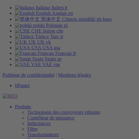
Italiano
Italien
it
English
Anglais
en
简体中文
Chinois simplifié
zh-hans
polski
Polonais
pl
CHE
Suisse
che
Türkçe
Turc
tr
UK
UK
vk
USA
USA
usa
Français
Français
fr
Spain
Spain
sp
VAE
VAE
vae
Politique de confidentialité
|
Mentions légales
0
Panier
Produits
Technologie des convoyeurs vibrants
Contrôleur de puissance
Inductances
Filtre
Transformateurs