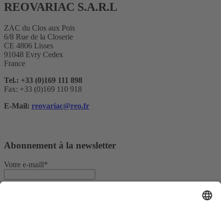
REOVARIAC S.A.R.L
ZAC du Clos aux Pois
6/8 Rue de la Closerie
CE 4806 Lisses
91048 Evry Cedex
France
Tel.: +33 (0)169 111 898
Fax: +33 (0)169 110 918
E-Mail:
reovariac@reo.fr
Abonnement à la newsletter
Votre e-maill*
Oui, je confirme que je souhaite recevoir la newsletter de REO
AG et que je suis informé du traitement de mes données.
Nous utilisons Sendinblue comme plateforme de marketing. En