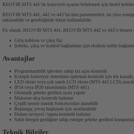
REOVIB MTS 441’de konveyör ayarını belirlemek için hedef belirlem
REOVIB MTS 441, 442 ve 443’ün tüm parametreleri, ön yüze entegre bi
saklanabilir ve gerektiğinde tekrar kullanılabilir.
Ek olarak, REOVIB MTS 441, REOVIB MTS 442 ve 443’e benzer şekilde
Giriş kablosu ve çıkış fişi.
Şebeke, çıkış ve kontrol bağlantıları için eksiksiz kablo bağlan
Avantajlar
Programlanabilir işlevlere sahip faz açısı kontrolü
Komple konveyör sisteminin optimum kontrolü için tek kanallı, i
LED ekran veya çok satırlı LCD ekran (MTS 443 LCD) aracılığıyl
IP54 veya IP20 tasarımında (MTS 441)
Otomatik şebeke gerilimi ayarı yapılır
Malzeme akış kontrolü bulunur
Çeşitli sensör mantık fonksiyonları atanabilir
Başlangıç yavaş başlamak için ayarlanabilir
Dolum seviyesi / taşma kontrolü bulunur
Sabit titreşim genliğine sahip entegre şebeke gerilimi kompanz
Teknik Bilgiler