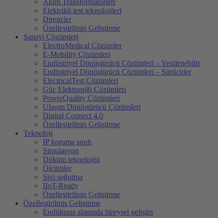
Akim Transformatörleri
Elektrikli test teknolojileri
Dirençler
Özelleştirilmiş Geliştirme
Sanayi Çözümleri
ElectroMedical Çözümler
E-Mobility Çözümleri
Endüstriyel Dönüştürücü Çözümleri – Yenilenebilir
Endüstriyel Dönüştürücü Çözümleri – Sürücüler
ElectricalTest Çözümleri
Güç Elektroniği Çözümleri
PowerQuality Çözümleri
Ulaşım Dönüştürücü Çözümleri
Digital Connect 4.0
Özelleştirilmiş Geliştirme
Teknoloji
IP koruma sınıfı
Simulasyon
Döküm teknolojisi
Ölçümler
Sivi soğutma
IIoT-Ready
Özelleştirilmiş Geliştirme
Özelleştirilmiş Geliştirme
Endüktans alanında bireysel gelişim