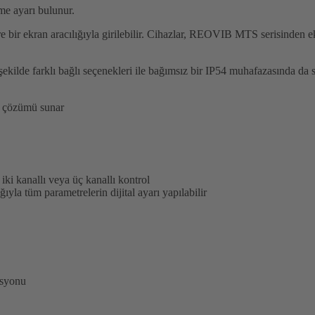
e ayarı bulunur.
r ekran aracılığıyla girilebilir. Cihazlar, REOVIB MTS serisinden ek 
 farklı bağlı seçenekleri ile bağımsız bir IP54 muhafazasında da sa
tı çözümü sunar
ki kanallı veya üç kanallı kontrol
a tüm parametrelerin dijital ayarı yapılabilir
asyonu