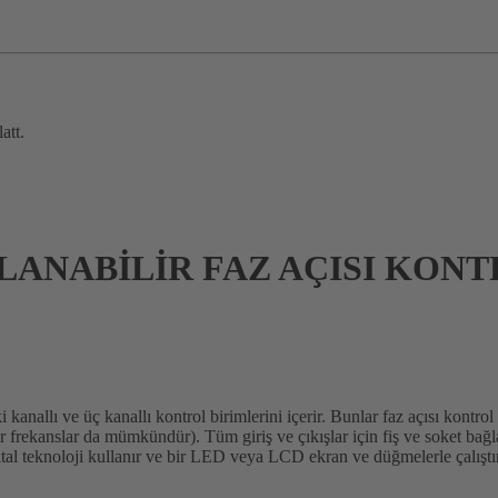
att.
ANABİLİR FAZ AÇISI KONT
kanallı ve üç kanallı kontrol birimlerini içerir. Bunlar faz açısı kontrol 
er frekanslar da mümkündür). Tüm giriş ve çıkışlar için fiş ve soket bağ
ijital teknoloji kullanır ve bir LED veya LCD ekran ve düğmelerle çalışt