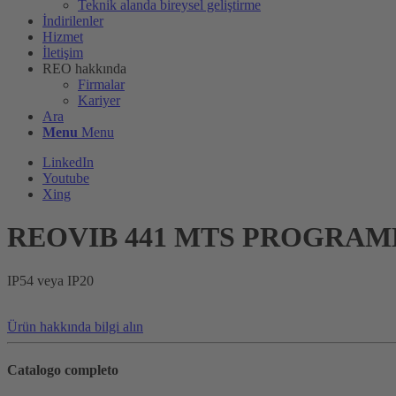
Teknik alanda bireysel geliştirme
İndirilenler
Hizmet
İletişim
REO hakkında
Firmalar
Kariyer
Ara
Menu
Menu
LinkedIn
Youtube
Xing
REOVIB 441 MTS PROGRAML
IP54 veya IP20
Ürün hakkında bilgi alın
Catalogo completo