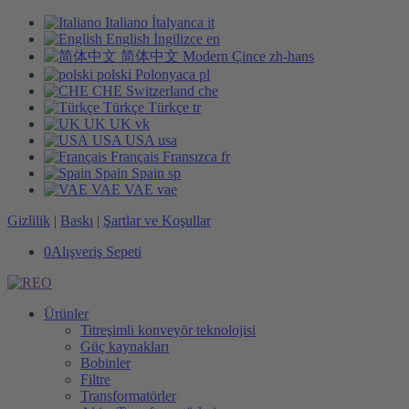
Italiano
İtalyanca
it
English
İngilizce
en
简体中文
Modern Çince
zh-hans
polski
Polonyaca
pl
CHE
Switzerland
che
Türkçe
Türkçe
tr
UK
UK
vk
USA
USA
usa
Français
Fransızca
fr
Spain
Spain
sp
VAE
VAE
vae
Gizlilik
|
Baskı
|
Şartlar ve Koşullar
0
Alışveriş Sepeti
Ürünler
Titreşimli konveyör teknolojisi
Güç kaynakları
Bobinler
Filtre
Transformatörler