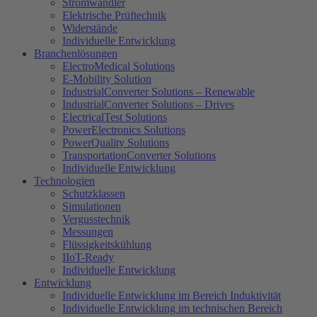
Stromwandler
Elektrische Prüftechnik
Widerstände
Individuelle Entwicklung
Branchenlösungen
ElectroMedical Solutions
E-Mobility Solution
IndustrialConverter Solutions – Renewable
IndustrialConverter Solutions – Drives
ElectricalTest Solutions
PowerElectronics Solutions
PowerQuality Solutions
TransportationConverter Solutions
Individuelle Entwicklung
Technologien
Schutzklassen
Simulationen
Vergusstechnik
Messungen
Flüssigkeitskühlung
IIoT-Ready
Individuelle Entwicklung
Entwicklung
Individuelle Entwicklung im Bereich Induktivität
Individuelle Entwicklung im technischen Bereich