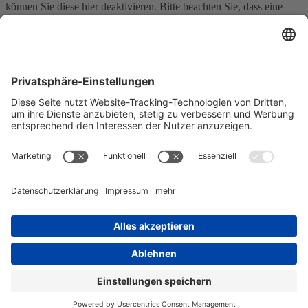
können Sie diese hier deaktivieren. Bitte beachten Sie, dass eine
Deaktivierung dieser Cookies die Funktionalität und das Aussehen
unserer Webseite erheblich beeinträchtigen kann. Die Änderungen
werden nach einem Neuladen der Seite wirksam.
Google Webfont Einstellungen:
Click to enable/disable Google Webfonts.
Google Maps Einstellungen:
Click to enable/disable Google Maps.
Google reCaptcha Einstellungen:
Click to enable/disable Google reCaptcha.
Vimeo und YouTube Einstellungen:
Click to enable/disable video embeds.
Datenschutzrichtlinie
Sie können unsere Cookies und Datenschutzeinstellungen im Detail
in unseren Datenschutzrichtlinie nachlesen.
Einstellungen akzeptieren
Verberge nur die Benachrichtigung