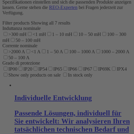
Spezifikationen einstellen und sich die passenden Produkte anzeigen
lassen. Gerne stehen die
REO-Experten
bei Fragen jederzeit zur
Verfügung.
Filter products
Showing all 7 results
Induttanza nominale
>300 mH
<1 mH
1 – 10 mH
10 – 50 mH
100 – 300
mH
50 – 100 mH
Corrente nominale
>2000 A
<1 A
1 – 50 A
100 – 1000 A
1000 – 2000 A
50 – 100 A
Grado di protezione
IP00
IP20
IP54
IP65
IP66
IP67
IP69K
IPX4
Show only products on sale
In stock only
Individuelle Entwicklung
Passende Lösungen, individuell für
Sie entwickelt: Wir analysieren Ihren
tatsächlichen technischen Bedarf und