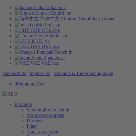
Italiano
Italian
it
English
English
en
简体中文
Chinese (Simplified)
zh-hans
polski
Polish
pl
CHE
CHE
che
Türkçe
Turkish
tr
UK
UK
vk
USA
USA
usa
Français
French
fr
Spain
Spanien
sp
VAE
VAE
vae
Datenschutz
|
Impressum
|
Verkaufs & Lieferbedingungen
0
Shopping Cart
Produkte
Schwingfördertechnik
Stromversorgungen
Drosseln
Filter
Transformatoren