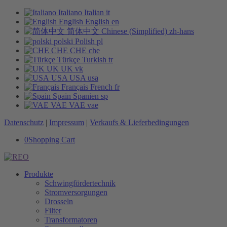
Italiano
Italian
it
English
English
en
简体中文
Chinese (Simplified)
zh-hans
polski
Polish
pl
CHE
CHE
che
Türkçe
Turkish
tr
UK
UK
vk
USA
USA
usa
Français
French
fr
Spain
Spanien
sp
VAE
VAE
vae
Datenschutz
|
Impressum
|
Verkaufs & Lieferbedingungen
0
Shopping Cart
Produkte
Schwingfördertechnik
Stromversorgungen
Drosseln
Filter
Transformatoren