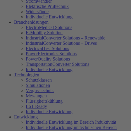
Stromwandler
Elektrische Prüftechnik
Widerstände
Individuelle Entwicklung
Branchenlösungen
ElectroMedical Solutions
E-Mobility Solution
IndustrialConverter Solutions – Renewable
IndustrialConverter Solutions – Drives
ElectricalTest Solutions
PowerElectronics Solutions
PowerQuality Solutions
TransportationConverter Solutions
Individuelle Entwicklung
Technologien
Schutzklassen
Simulationen
Vergusstechnik
Messungen
Flüssigkeitskühlung
IIoT-Ready
Individuelle Entwicklung
Entwicklung
Individuelle Entwicklung im Bereich Induktivität
Individuelle Entwicklung im technischen Bereich