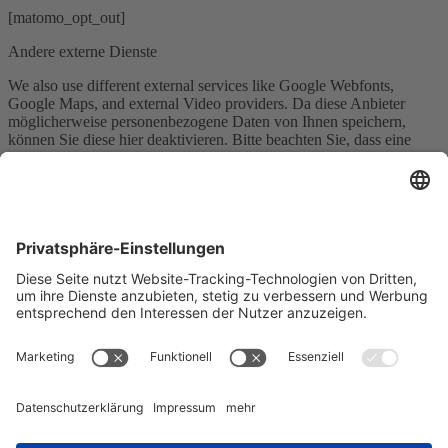
[matomo_opt_out]
Andere externe Dienste
We also use different external services like Google Webfonts,
Google Maps, and external Video providers. Da diese Anbieter
möglicherweise personenbezogene Daten von Ihnen speichern,
können Sie diese hier deaktivieren. Bitte beachten Sie, dass eine
Deaktivierung dieser Cookies die Funktionalität und das Aussehen
unserer Webseite erheblich beeinträchtigen kann. Die Änderungen
werden nach einem Neuladen der Seite wirksam.
Google Webfont Einstellungen:
Click to enable/disable Google Webfonts.
Google Maps Einstellungen:
Click to enable/disable Google Maps.
Google reCaptcha Einstellungen:
Click to enable/disable Google reCaptcha.
Vimeo und YouTube Einstellungen: