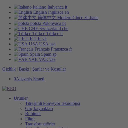
Italiano
İtalyanca
it
English
İngilizce
en
简体中文
Modern Çince
zh-hans
polski
Polonyaca
pl
CHE
Switzerland
che
Türkçe
Türkçe
tr
UK
UK
vk
USA
USA
usa
Français
Fransızca
fr
Spain
Spain
sp
VAE
VAE
vae
Gizlilik
|
Baskı
|
Şartlar ve Koşullar
0
Alışveriş Sepeti
Ürünler
Titreşimli konveyör teknolojisi
Güç kaynakları
Bobinler
Filtre
Transformatörler