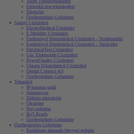
Akim Transformatörleri
Elektrikli test teknolojileri
Dirençler
Özelleştirilmiş Geliştirme
Sanayi Çözümleri
ElectroMedical Çözümler
E-Mobility Çözümleri
Endüstriyel Dönüştürücü Çözümleri – Yenilenebilir
Endüstriyel Dönüştürücü Çözümleri – Sürücüler
ElectricalTest Çözümleri
Güç Elektroniği Çözümleri
PowerQuality Çözümleri
Ulaşım Dönüştürücü Çözümleri
Digital Connect 4.0
Özelleştirilmiş Geliştirme
Teknoloji
IP koruma sınıfı
Simulasyon
Döküm teknolojisi
Ölçümler
Sivi soğutma
IIoT-Ready
Özelleştirilmiş Geliştirme
Özelleştirilmiş Geliştirme
Endüktans alanında bireysel gelişim