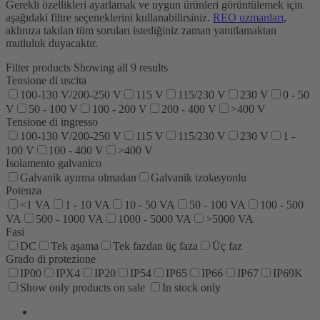
Gerekli özellikleri ayarlamak ve uygun ürünleri görüntülemek için
aşağıdaki filtre seçeneklerini kullanabilirsiniz.
REO uzmanları
,
aklınıza takılan tüm soruları istediğiniz zaman yanıtlamaktan
mutluluk duyacaktır.
Filter products
Showing all 9 results
Tensione di uscita
100-130 V/200-250 V
115 V
115/230 V
230 V
0 - 50
V
50 - 100 V
100 - 200 V
200 - 400 V
>400 V
Tensione di ingresso
100-130 V/200-250 V
115 V
115/230 V
230 V
1 -
100 V
100 - 400 V
>400 V
Isolamento galvanico
Galvanik ayırma olmadan
Galvanik izolasyonlu
Potenza
<1 VA
1 - 10 VA
10 - 50 VA
50 - 100 VA
100 - 500
VA
500 - 1000 VA
1000 - 5000 VA
>5000 VA
Fasi
DC
Tek aşama
Tek fazdan üç faza
Üç faz
Grado di protezione
IP00
IPX4
IP20
IP54
IP65
IP66
IP67
IP69K
Show only products on sale
In stock only