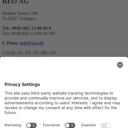
REO AG
Brühler Strasse 100
D-42657 Solingen
Tel.: 0049-(0)2 12-88 04-0
Fax: 0049-(0)2 12-88 04-188
E-Posta:
info@reo.de
USt-ID-Nr.: DE 182 486 130
St.-Nr.: 128/5819/5634
Bülten kaydı
E-posta adresi*
Evet, REO AG haber bültenini almak istediğimi ve verilerimin
işlenmesi hakkında bilgilendirildiğimi onaylıyorum.
Pazarlama platformumuz olarak Sendinblue kullanıyoruz. Formu
doldurup göndererek, sağladığınız bilgilerin
Kullanım Koşullarına