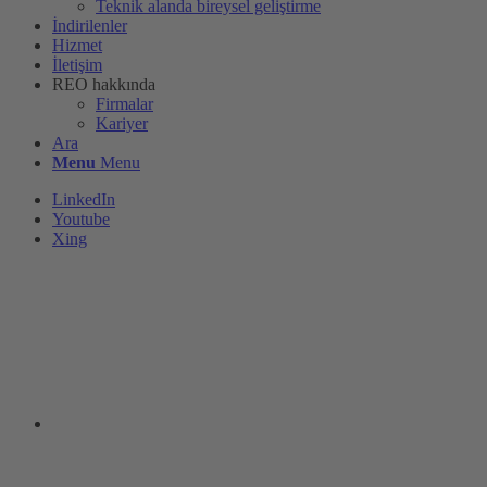
Teknik alanda bireysel geliştirme
İndirilenler
Hizmet
İletişim
REO hakkında
Firmalar
Kariyer
Ara
Menu
Menu
LinkedIn
Youtube
Xing