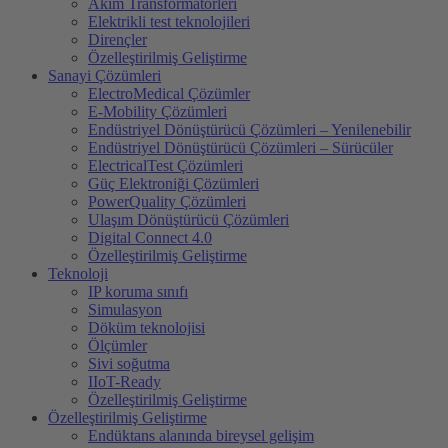
Akim Transformatörleri
Elektrikli test teknolojileri
Dirençler
Özelleştirilmiş Geliştirme
Sanayi Çözümleri
ElectroMedical Çözümler
E-Mobility Çözümleri
Endüstriyel Dönüştürücü Çözümleri – Yenilenebilir
Endüstriyel Dönüştürücü Çözümleri – Sürücüler
ElectricalTest Çözümleri
Güç Elektroniği Çözümleri
PowerQuality Çözümleri
Ulaşım Dönüştürücü Çözümleri
Digital Connect 4.0
Özelleştirilmiş Geliştirme
Teknoloji
IP koruma sınıfı
Simulasyon
Döküm teknolojisi
Ölçümler
Sivi soğutma
IIoT-Ready
Özelleştirilmiş Geliştirme
Özelleştirilmiş Geliştirme
Endüktans alanında bireysel gelişim