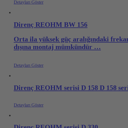
Detayları Göster
Direnç REOHM BW 156
Orta ila yüksek güç aralığındaki freka
dışına montaj mümkündür …
Detayları Göster
Direnç REOHM serisi D 158 D 158 serisi
Detayları Göster
Direnç REOHM serisi D 330