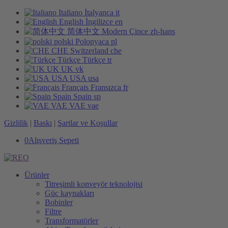
Italiano
İtalyanca
it
English
İngilizce
en
简体中文
Modern Çince
zh-hans
polski
Polonyaca
pl
CHE
Switzerland
che
Türkçe
Türkçe
tr
UK
UK
vk
USA
USA
usa
Français
Fransızca
fr
Spain
Spain
sp
VAE
VAE
vae
Gizlilik
|
Baskı
|
Şartlar ve Koşullar
0
Alışveriş Sepeti
Ürünler
Titreşimli konveyör teknolojisi
Güç kaynakları
Bobinler
Filtre
Transformatörler