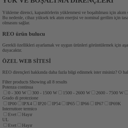
YÜK VE BOŞALTMA DİRENÇLERİ
Yükleme direnci, kapasitörlerin yüklenmesi ve boşaltılması için akım sı
Bu nedenle, cihaz yüksek tek atım enerjisi ve nominal gerilim için ta
olmasını sağlar.
REO ürün bulucu
Gerekli özellikleri ayarlamak ve uygun ürünleri görüntülemek için aşağı
duyacaktır.
ÖZEL WEB SİTESİ
REO dirençleri hakkında daha fazla bilgi edinmek ister misiniz? O ha
Filter products
Showing all 8 results
Potenza continua
0 - 300 W
300 - 1500 W
1500 - 2600 W
2600 - 7500 W
Grado di protezione
IP00
IPX4
IP20
IP54
IP65
IP66
IP67
IP69K
Interruttore termico
Evet
Hayır
UL
Evet
Hayır