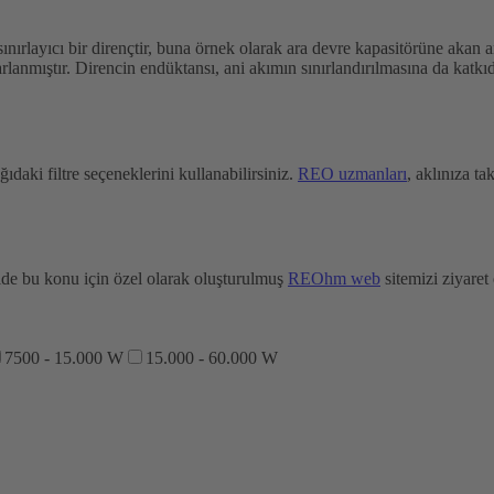
nırlayıcı bir dirençtir, buna örnek olarak ara devre kapasitörüne akan an
sarlanmıştır. Direncin endüktansı, ani akımın sınırlandırılmasına da kat
daki filtre seçeneklerini kullanabilirsiniz.
REO uzmanları
, aklınıza t
lde bu konu için özel olarak oluşturulmuş
REOhm web
sitemizi ziyaret 
7500 - 15.000 W
15.000 - 60.000 W