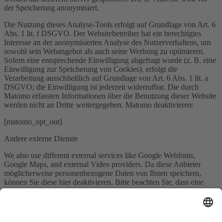
der Speicherung anonymisiert.
Die Nutzung dieses Analyse-Tools erfolgt auf Grundlage von Art. 6
Abs. 1 lit. f DSGVO. Der Websitebetreiber hat ein berechtigtes
Interesse an der anonymisierten Analyse des Nutzerverhaltens, um
sowohl sein Webangebot als auch seine Werbung zu optimieren.
Sofern eine entsprechende Einwilligung abgefragt wurde (z. B. eine
Einwilligung zur Speicherung von Cookies), erfolgt die
Verarbeitung ausschließlich auf Grundlage von Art. 6 Abs. 1 lit. a
DSGVO; die Einwilligung ist jederzeit widerrufbar. Die durch
Matomo erfassten Informationen über die Benutzung dieser Website
werden nicht an Dritte weitergegeben. Matomo deaktivieren:
[matomo_opt_out]
Andere externe Dienste
We also use different external services like Google Webfonts,
Google Maps, and external Video providers. Da diese Anbieter
möglicherweise personenbezogene Daten von Ihnen speichern,
können Sie diese hier deaktivieren. Bitte beachten Sie, dass eine
Deaktivierung dieser Cookies die Funktionalität und das Aussehen
unserer Webseite erheblich beeinträchtigen kann. Die Änderungen
werden nach einem Neuladen der Seite wirksam.