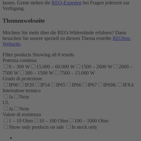
lassen. Gerne stehen die
REO-Experten
bei Fragen jederzeit zur
Verfügung.
Themenwebseite
Möchten Sie mehr über die REO-Widerstände erfahren? Dann
besuchen Sie unsere speziell zu diesem Thema erstellte
REOhm-
Webseite
.
Filter products
Showing all 8 results
Potenza continua
0 – 300 W
15.000 – 60.000 W
1500 – 2600 W
2600 –
7500 W
300 – 1500 W
7500 – 15.000 W
Grado di protezione
IP00
IP20
IP54
IP65
IP66
IP67
IP69K
IPX4
Interruttore termico
Ja
Nein
UL
Ja
Nein
Valore di resistenza
1 – 10 Ohm
10 – 100 Ohm
100 – 1000 Ohm
Show only products on sale
In stock only