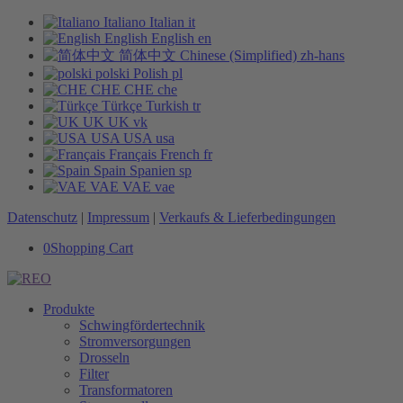
Italiano
Italian
it
English
English
en
简体中文
Chinese (Simplified)
zh-hans
polski
Polish
pl
CHE
CHE
che
Türkçe
Turkish
tr
UK
UK
vk
USA
USA
usa
Français
French
fr
Spain
Spanien
sp
VAE
VAE
vae
Datenschutz
|
Impressum
|
Verkaufs & Lieferbedingungen
0
Shopping Cart
Produkte
Schwingfördertechnik
Stromversorgungen
Drosseln
Filter
Transformatoren