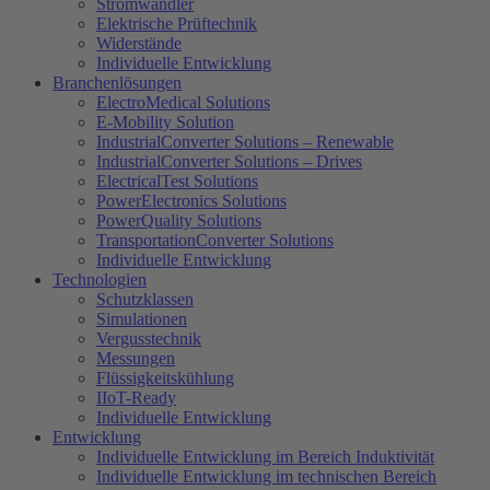
Stromwandler
Elektrische Prüftechnik
Widerstände
Individuelle Entwicklung
Branchenlösungen
ElectroMedical Solutions
E-Mobility Solution
IndustrialConverter Solutions – Renewable
IndustrialConverter Solutions – Drives
ElectricalTest Solutions
PowerElectronics Solutions
PowerQuality Solutions
TransportationConverter Solutions
Individuelle Entwicklung
Technologien
Schutzklassen
Simulationen
Vergusstechnik
Messungen
Flüssigkeitskühlung
IIoT-Ready
Individuelle Entwicklung
Entwicklung
Individuelle Entwicklung im Bereich Induktivität
Individuelle Entwicklung im technischen Bereich