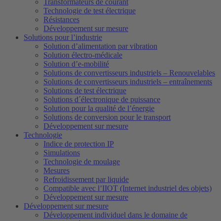
Transformateurs de courant
Technologie de test électrique
Résistances
Développement sur mesure
Solutions pour l’industrie
Solution d’alimentation par vibration
Solution électro-médicale
Solution d’e-mobilité
Solutions de convertisseurs industriels – Renouvelables
Solutions de convertisseurs industriels – entraînements
Solutions de test électrique
Solutions d´électronique de puissance
Solution pour la qualité de l’énergie
Solutions de conversion pour le transport
Développement sur mesure
Technologie
Indice de protection IP
Simulations
Technologie de moulage
Mesures
Refroidissement par liquide
Compatible avec l’IIOT (Internet industriel des objets)
Développement sur mesure
Développement sur mesure
Développement individuel dans le domaine de