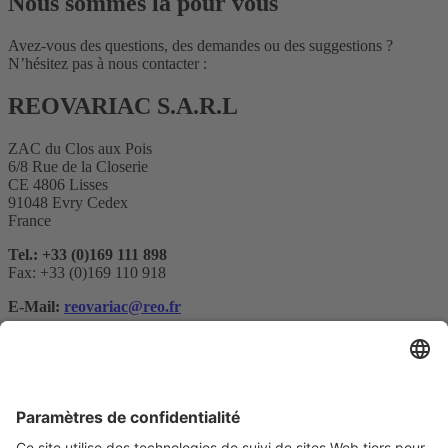
Nous sommes là pour vous
Avez-vous des questions, des demandes ou des suggestions ?
N’hésitez pas à nous contacter :
REOVARIAC S.A.R.L
ZAC du Clos aux Pois
6/8 Rue de la Closerie
CE 4806 Lisses
91048 Evry Cedex
France
Tel.: +33 (0)169 111 898
Fax: +33 (0)169 110 918
E-Mail:
reovariac@reo.fr
Abonnement à la newsletter
Votre e-maill*