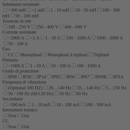
Induttanza nominale
>300 mH
<1 mH
1 - 10 mH
10 - 50 mH
100 - 300
mH
50 - 100 mH
Tensione di rete
100 - 250 V
250 - 400 V
400 - 600 V
Corrente nominale
>2000 A
<1 A
1 - 50 A
100 - 1000 A
1000 - 2000 A
50 - 100 A
Fasi
CC
Monophasé
Monophasé à triphasé
Triphasé
Primario
>1000 A
1 - 10 A
10 - 100 A
100 - 1000 A
Grado di protezione
IP00
IP20
IP54
IP65
IP66
IP67
IP69K
IPX4
Frequenza di vibrazione
(Optional 300 HZ)
20…140 Hz
35…140 Hz
5…150 Hz
50 / 100 Hz (60/120 Hz)
50 Hz
60 Hz
Secondario
>500 mA
1 - 10 mA
10 - 100 mA
100 - 500 mA
Interruttore termico
Non
Oui
UL
Non
Oui