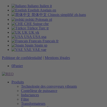
Italiano
Italien
it
English
Anglais
en
简体中文
Chinois simplifié
zh-hans
polski
Polonais
pl
CHE
Suisse
che
Türkçe
Turc
tr
UK
UK
vk
USA
USA
usa
Français
Français
fr
Spain
Spain
sp
VAE
VAE
vae
Politique de confidentialité
|
Mentions légales
0
Panier
Produits
Technologie des convoyeurs vibrants
Contrôleur de puissance
Inductances
Filtre
Transformateurs