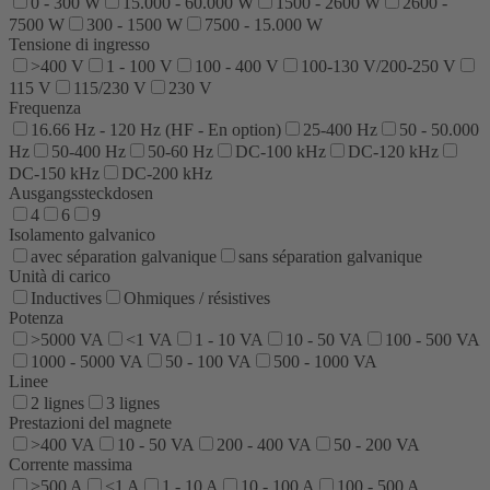
0 - 300 W
15.000 - 60.000 W
1500 - 2600 W
2600 -
7500 W
300 - 1500 W
7500 - 15.000 W
Tensione di ingresso
>400 V
1 - 100 V
100 - 400 V
100-130 V/200-250 V
115 V
115/230 V
230 V
Frequenza
16.66 Hz - 120 Hz (HF - En option)
25-400 Hz
50 - 50.000
Hz
50-400 Hz
50-60 Hz
DC-100 kHz
DC-120 kHz
DC-150 kHz
DC-200 kHz
Ausgangssteckdosen
4
6
9
Isolamento galvanico
avec séparation galvanique
sans séparation galvanique
Unità di carico
Inductives
Ohmiques / résistives
Potenza
>5000 VA
<1 VA
1 - 10 VA
10 - 50 VA
100 - 500 VA
1000 - 5000 VA
50 - 100 VA
500 - 1000 VA
Linee
2 lignes
3 lignes
Prestazioni del magnete
>400 VA
10 - 50 VA
200 - 400 VA
50 - 200 VA
Corrente massima
>500 A
<1 A
1 - 10 A
10 - 100 A
100 - 500 A