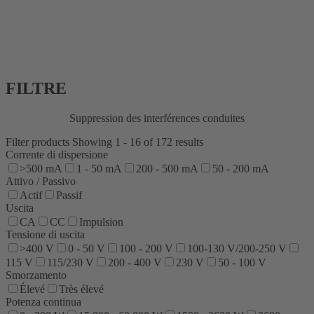
FILTRE
Suppression des interférences conduites
Filter products
Showing 1 - 16 of 172 results
Corrente di dispersione
>500 mA
1 - 50 mA
200 - 500 mA
50 - 200 mA
Attivo / Passivo
Actif
Passif
Uscita
CA
CC
Impulsion
Tensione di uscita
>400 V
0 - 50 V
100 - 200 V
100-130 V/200-250 V
115 V
115/230 V
200 - 400 V
230 V
50 - 100 V
Smorzamento
Élevé
Très élevé
Potenza continua