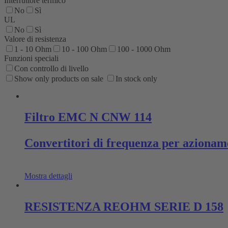
Interruttore termico
No
Sì
UL
No
Sì
Valore di resistenza
1 - 10 Ohm
10 - 100 Ohm
100 - 1000 Ohm
Funzioni speciali
Con controllo di livello
Show only products on sale
In stock only
Filtro EMC N CNW 114
Convertitori di frequenza per azioname
Mostra dettagli
RESISTENZA REOHM SERIE D 158