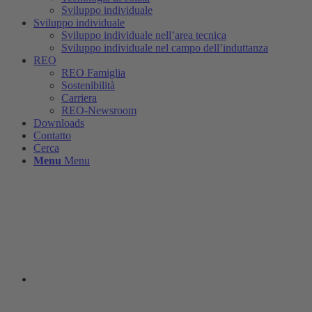
Sviluppo individuale
Sviluppo individuale
Sviluppo individuale nell’area tecnica
Sviluppo individuale nel campo dell’induttanza
REO
REO Famiglia
Sostenibilità
Carriera
REO-Newsroom
Downloads
Contatto
Cerca
Menu
Menu