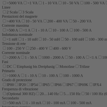
>5000 VA
<1 VA
1 - 10 VA
10 - 50 VA
100 - 500 VA
Linee
2 Scala
3 Scala
Prestazioni del magnete
>400 VA
10 - 50 VA
200 - 400 VA
50 - 200 VA
Corrente massima
>500 A
<1 A
1 - 10 A
10 - 100 A
100 - 500 A
Induttanza nominale
<1 mH
1 - 10 mH
10 - 50 mH
50 - 100 mH
100 - 300 
Tensione di rete
100 - 250 V
250 - 400 V
400 - 600 V
Corrente nominale
>2000 A
1 - 50 A
1000 - 2000 A
50 - 100 A
<1 A
10
Fasi
DC
Einphasig bis Dreiphasig
Monofase
Trifase
Primario
>1000 A
1 - 10 A
10 - 100 A
100 - 1000 A
Grado di protezione
IP00
IP20
IP54
IP65
IP66
IP67
IP69K
IPX4
Frequenza di vibrazione
(Optional 300 HZ)
20…140 Hz
5…150 Hz
50 / 100 Hz (
Secondario
>500 mA
1 - 10 mA
10 - 100 mA
100 - 500 mA