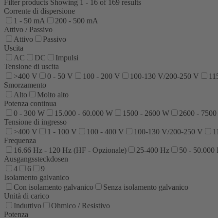
Filter products
Showing 1 - 16 of 169 results
Corrente di dispersione
1 - 50 mA
200 - 500 mA
Attivo / Passivo
Attivo
Passivo
Uscita
AC
DC
Impulsi
Tensione di uscita
>400 V
0 - 50 V
100 - 200 V
100-130 V/200-250 V
11
Smorzamento
Alto
Molto alto
Potenza continua
0 - 300 W
15.000 - 60.000 W
1500 - 2600 W
2600 - 750
Tensione di ingresso
>400 V
1 - 100 V
100 - 400 V
100-130 V/200-250 V
1
Frequenza
16.66 Hz - 120 Hz (HF - Opzionale)
25-400 Hz
50 - 50.000
Ausgangssteckdosen
4
6
9
Isolamento galvanico
Con isolamento galvanico
Senza isolamento galvanico
Unità di carico
Induttivo
Ohmico / Resistivo
Potenza