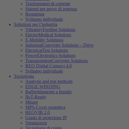
Trasformatori di corrente
Sistemi per prove di potenza
Resistenze
Sviluppo individuale
Soluzioni per l’industria
VibratoryFeeding Solutions
ElectroMedical Solutions
E-Mobility Solutions
IndustrialConverter Solutions – Drive
ElectricalTest Solutions
PowerElectronics Solutions
TransportationConverter Solutions
REO Digital Connect 4.0
Sviluppo individuale
Tecnologia
Analysis and test methods
EDGE-WINDING
Raffreddamento a liquido
IIoT-Ready
Misure
MPS-Cover protettiva
REOVIB 2.0
Grado di protezione IP
Simulazioni
Tecnologia di colata