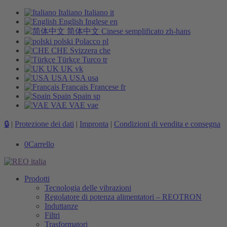
Italiano
Italiano
it
English
Inglese
en
简体中文
Cinese semplificato
zh-hans
polski
Polacco
pl
CHE
Svizzera
che
Türkçe
Turco
tr
UK
UK
vk
USA
USA
usa
Français
Francese
fr
Spain
Spain
sp
VAE
VAE
vae
🔒
|
Protezione dei dati
|
Impronta
|
Condizioni di vendita e consegna
0
Carrello
Prodotti
Tecnologia delle vibrazioni
Regolatore di potenza alimentatori – REOTRON
Induttanze
Filtri
Trasformatori