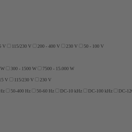
5 V
115/230 V
200 - 400 V
230 V
50 - 100 V
0 W
300 - 1500 W
7500 - 15.000 W
15 V
115/230 V
230 V
 Hz
50-400 Hz
50-60 Hz
DC-10 kHz
DC-100 kHz
DC-12