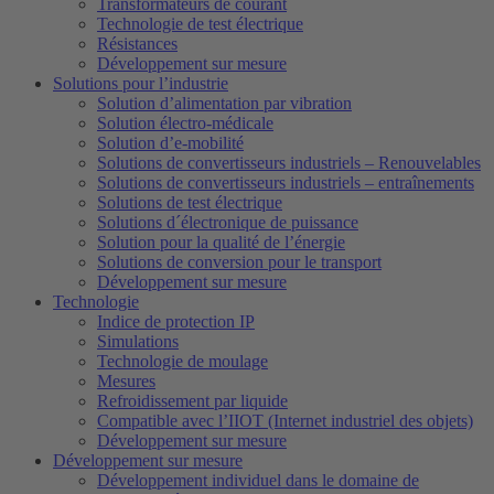
Transformateurs de courant
Technologie de test électrique
Résistances
Développement sur mesure
Solutions pour l’industrie
Solution d’alimentation par vibration
Solution électro-médicale
Solution d’e-mobilité
Solutions de convertisseurs industriels – Renouvelables
Solutions de convertisseurs industriels – entraînements
Solutions de test électrique
Solutions d´électronique de puissance
Solution pour la qualité de l’énergie
Solutions de conversion pour le transport
Développement sur mesure
Technologie
Indice de protection IP
Simulations
Technologie de moulage
Mesures
Refroidissement par liquide
Compatible avec l’IIOT (Internet industriel des objets)
Développement sur mesure
Développement sur mesure
Développement individuel dans le domaine de