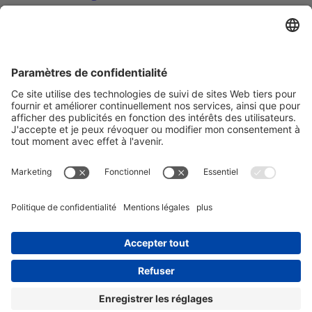
Abonnement à la newsletter
Votre e-maill*
Oui, je confirme que je souhaite recevoir la newsletter de REO
AG et que je suis informé du traitement de mes données.
Nous utilisons Sendinblue comme plateforme de marketing. En
remplissant et en soumettant le formulaire, vous reconnaissez que les
informations que vous fournissez seront transférées à Sendinblue
pour être traitées conformément aux
conditions d'utilisation
.
© Copyright - REO AG |
Politique de confidentialité
|
Mentions
légales
| from
Videmi
with ♥︎
LinkedIn
Youtube
Xing