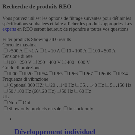
Recherche de produits REO
Vous pouvez utiliser les options de filtrage suivantes pour définir les
spécifications souhaitées et faire afficher les produits appropriés. Les
experts
en REO seront heureux de répondre à toutes vos questions.
Filter products
Showing all 6 results
Corrente massima
>500 A
<1 A
1 - 10 A
10 - 100 A
100 - 500 A
Tensione di rete
100 - 250 V
250 - 400 V
400 - 600 V
Grado di protezione
IP00
IP20
IP54
IP65
IP66
IP67
IP69K
IPX4
Frequenza di vibrazione
(Optional 300 HZ)
20…140 Hz
35…140 Hz
5…150 Hz
50 / 100 Hz (60/120 Hz)
50 Hz
60 Hz
UL
Non
Oui
Show only products on sale
In stock only
Développement individuel