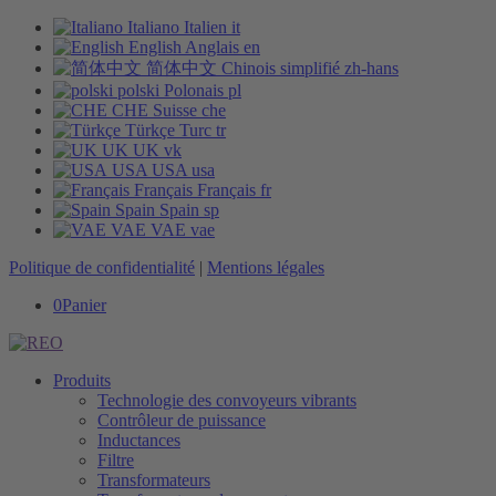
Italiano
Italien
it
English
Anglais
en
简体中文
Chinois simplifié
zh-hans
polski
Polonais
pl
CHE
Suisse
che
Türkçe
Turc
tr
UK
UK
vk
USA
USA
usa
Français
Français
fr
Spain
Spain
sp
VAE
VAE
vae
Politique de confidentialité
|
Mentions légales
0
Panier
Produits
Technologie des convoyeurs vibrants
Contrôleur de puissance
Inductances
Filtre
Transformateurs