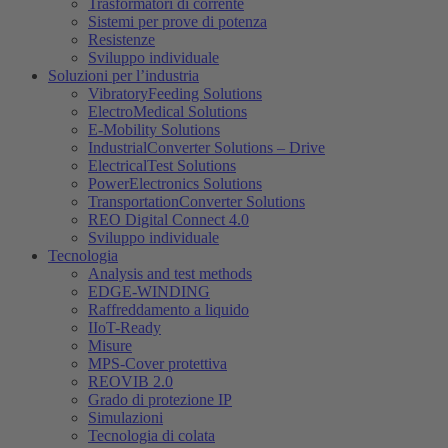
Trasformatori di corrente
Sistemi per prove di potenza
Resistenze
Sviluppo individuale
Soluzioni per l’industria
VibratoryFeeding Solutions
ElectroMedical Solutions
E-Mobility Solutions
IndustrialConverter Solutions – Drive
ElectricalTest Solutions
PowerElectronics Solutions
TransportationConverter Solutions
REO Digital Connect 4.0
Sviluppo individuale
Tecnologia
Analysis and test methods
EDGE-WINDING
Raffreddamento a liquido
IIoT-Ready
Misure
MPS-Cover protettiva
REOVIB 2.0
Grado di protezione IP
Simulazioni
Tecnologia di colata