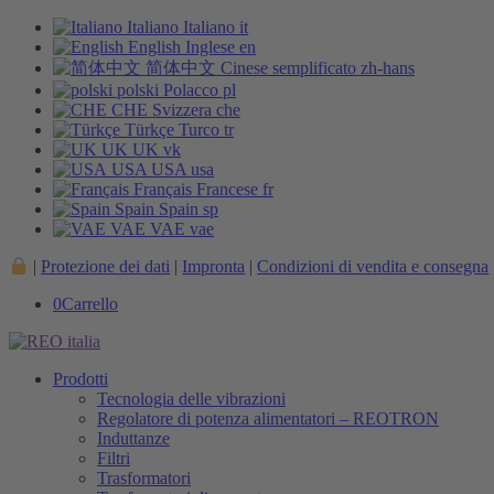
Italiano
Italiano
it
English
Inglese
en
简体中文
Cinese semplificato
zh-hans
polski
Polacco
pl
CHE
Svizzera
che
Türkçe
Turco
tr
UK
UK
vk
USA
USA
usa
Français
Francese
fr
Spain
Spain
sp
VAE
VAE
vae
|
Protezione dei dati
|
Impronta
|
Condizioni di vendita e consegna
0
Carrello
Prodotti
Tecnologia delle vibrazioni
Regolatore di potenza alimentatori – REOTRON
Induttanze
Filtri
Trasformatori