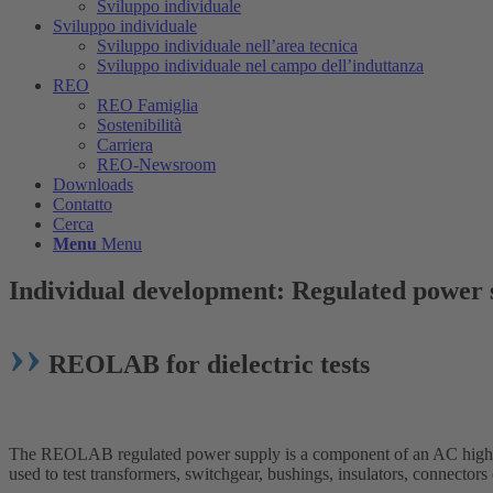
Sviluppo individuale
Sviluppo individuale
Sviluppo individuale nell’area tecnica
Sviluppo individuale nel campo dell’induttanza
REO
REO Famiglia
Sostenibilità
Carriera
REO-Newsroom
Downloads
Contatto
Cerca
Menu
Menu
Individual development: Regulated powe
››
REOLAB for dielectric tests
The REOLAB regulated power supply is a component of an AC high-vol
used to test transformers, switchgear, bushings, insulators, connector