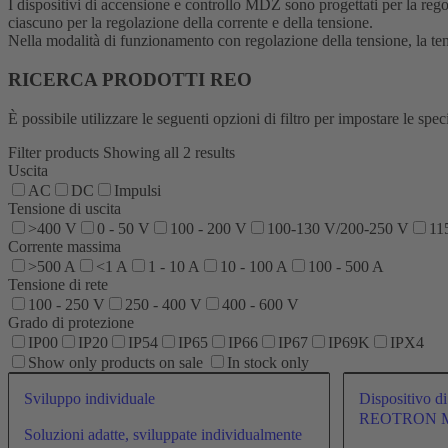
I dispositivi di accensione e controllo MDZ sono progettati per la reg
ciascuno per la regolazione della corrente e della tensione.
Nella modalità di funzionamento con regolazione della tensione, la tens
RICERCA PRODOTTI REO
È possibile utilizzare le seguenti opzioni di filtro per impostare le sp
Filter products
Showing all 2 results
Uscita
AC
DC
Impulsi
Tensione di uscita
>400 V
0 - 50 V
100 - 200 V
100-130 V/200-250 V
11
Corrente massima
>500 A
<1 A
1 - 10 A
10 - 100 A
100 - 500 A
Tensione di rete
100 - 250 V
250 - 400 V
400 - 600 V
Grado di protezione
IP00
IP20
IP54
IP65
IP66
IP67
IP69K
IPX4
Show only products on sale
In stock only
Sviluppo individuale
Dispositivo di
REOTRON M
Soluzioni adatte, sviluppate individualmente