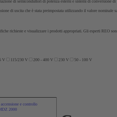
olazione di semiconduttori di potenza esterni e sistemi di conversione d
ione di uscita che è stata preimpostata utilizzando il valore nominale sa
ecifiche richieste e visualizzare i prodotti appropriati. Gli esperti REO 
5 V
115/230 V
200 - 400 V
230 V
50 - 100 V
 accensione e controllo
DZ 2000