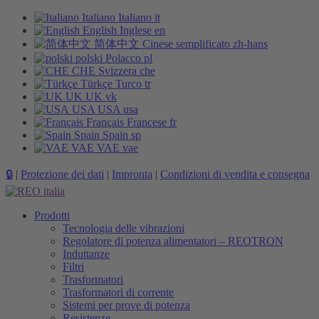
Italiano
Italiano
it
English
Inglese
en
简体中文
Cinese semplificato
zh-hans
polski
Polacco
pl
CHE
Svizzera
che
Türkçe
Turco
tr
UK
UK
vk
USA
USA
usa
Français
Francese
fr
Spain
Spain
sp
VAE
VAE
vae
🔒
|
Protezione dei dati
|
Impronta
|
Condizioni di vendita e consegna
Prodotti
Tecnologia delle vibrazioni
Regolatore di potenza alimentatori – REOTRON
Induttanze
Filtri
Trasformatori
Trasformatori di corrente
Sistemi per prove di potenza
Resistenze