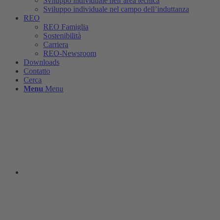
Sviluppo individuale nell’area tecnica
Sviluppo individuale nel campo dell’induttanza
REO
REO Famiglia
Sostenibilità
Carriera
REO-Newsroom
Downloads
Contatto
Cerca
Menu
Menu