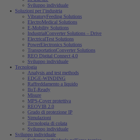
Sviluppo individuale
Soluzioni per l’industria
VibratoryFeeding Solutions
ElectroMedical Solutions
E-Mobility Solutions
IndustrialConverter Solutions – Drive
ElectricalTest Solutions
PowerElectronics Solutions
TransportationConverter Solutions
REO Digital Connect 4.0
Sviluppo individuale
Tecnologia
Analysis and test methods
EDGE-WINDING
Raffreddamento a liquido
IIoT-Ready
Misure
MPS-Cover protettiva
REOVIB 2.0
Grado di protezione IP
Simulazioni
Tecnologia di colata
Sviluppo individuale
Sviluppo individuale