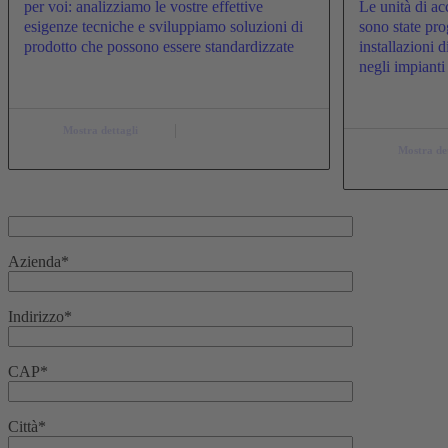
per voi: analizziamo le vostre effettive
Le unità di a
esigenze tecniche e sviluppiamo soluzioni di
sono state prog
prodotto che possono essere standardizzate
installazioni d
negli impiant
Mostra dettagli
Mostra de
Azienda*
Indirizzo*
CAP*
Città*