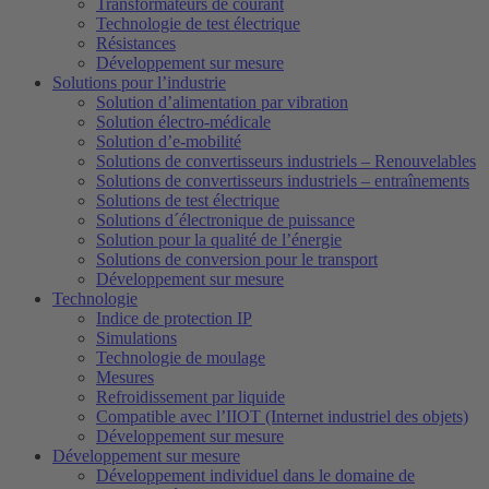
Transformateurs de courant
Technologie de test électrique
Résistances
Développement sur mesure
Solutions pour l’industrie
Solution d’alimentation par vibration
Solution électro-médicale
Solution d’e-mobilité
Solutions de convertisseurs industriels – Renouvelables
Solutions de convertisseurs industriels – entraînements
Solutions de test électrique
Solutions d´électronique de puissance
Solution pour la qualité de l’énergie
Solutions de conversion pour le transport
Développement sur mesure
Technologie
Indice de protection IP
Simulations
Technologie de moulage
Mesures
Refroidissement par liquide
Compatible avec l’IIOT (Internet industriel des objets)
Développement sur mesure
Développement sur mesure
Développement individuel dans le domaine de