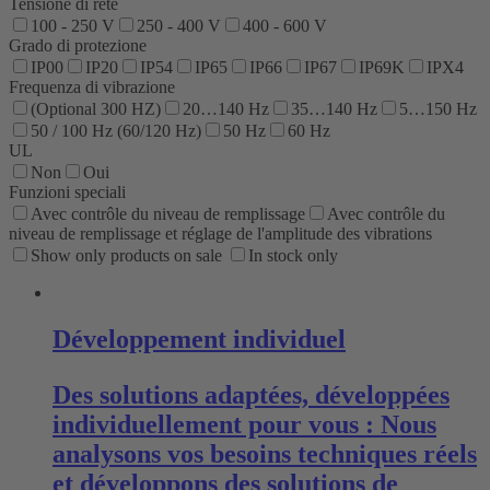
Tensione di rete
100 - 250 V
250 - 400 V
400 - 600 V
Grado di protezione
IP00
IP20
IP54
IP65
IP66
IP67
IP69K
IPX4
Frequenza di vibrazione
(Optional 300 HZ)
20…140 Hz
35…140 Hz
5…150 Hz
50 / 100 Hz (60/120 Hz)
50 Hz
60 Hz
UL
Non
Oui
Funzioni speciali
Avec contrôle du niveau de remplissage
Avec contrôle du
niveau de remplissage et réglage de l'amplitude des vibrations
Show only products on sale
In stock only
Développement individuel
Des solutions adaptées, développées
individuellement pour vous : Nous
analysons vos besoins techniques réels
et développons des solutions de