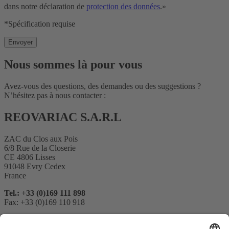
dans notre déclaration de
protection des données
.»
*Spécification requise
Nous sommes là pour vous
Avez-vous des questions, des demandes ou des suggestions ?
N’hésitez pas à nous contacter :
REOVARIAC S.A.R.L
ZAC du Clos aux Pois
6/8 Rue de la Closerie
CE 4806 Lisses
91048 Evry Cedex
France
Tel.: +33 (0)169 111 898
Fax: +33 (0)169 110 918
E-Mail:
reovariac@reo.fr