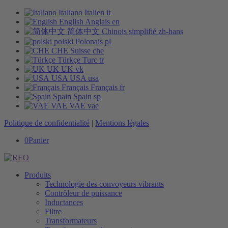
Italiano
Italien
it
English
Anglais
en
简体中文
Chinois simplifié
zh-hans
polski
Polonais
pl
CHE
Suisse
che
Türkçe
Turc
tr
UK
UK
vk
USA
USA
usa
Français
Français
fr
Spain
Spain
sp
VAE
VAE
vae
Politique de confidentialité
|
Mentions légales
0
Panier
Produits
Technologie des convoyeurs vibrants
Contrôleur de puissance
Inductances
Filtre
Transformateurs