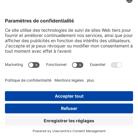
Abonnement à la newsletter
Votre e-maill*
Oui, je confirme que je souhaite recevoir la newsletter de REO
AG et que je suis informé du traitement de mes données.
Nous utilisons Sendinblue comme plateforme de marketing. En
remplissant et en soumettant le formulaire, vous reconnaissez que les
informations que vous fournissez seront transférées à Sendinblue
pour être traitées conformément aux
conditions d'utilisation
.
© Copyright - REO AG |
Politique de confidentialité
|
Mentions
légales
| from
Videmi
with ♥︎
LinkedIn
Youtube
Xing