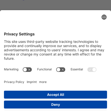
Registrazione alla newsletter
Indirizzo e-mail*
Sì, confermo di voler ricevere la newsletter di REO AG e di
essere informato sul trattamento dei miei dati.
Utilizziamo Sendinblue come piattaforma di marketing.
Completando e inviando il modulo, l'utente riconosce che le
informazioni fornite saranno trasferite a Sendinblue per essere
elaborate in conformità alle
Condizioni d'uso
.
© Copyright - REO AG |
Protezione dei dati
|
Impronta
|
Condizioni
di vendita e consegna
| from
Videmi
with ♥︎
Trasformatore ferroviario NTT 400 D
l trasformatore REO NTT...
REOLAB 220 TRIFASE AC ALTA
CORRENTE REOLAB 220