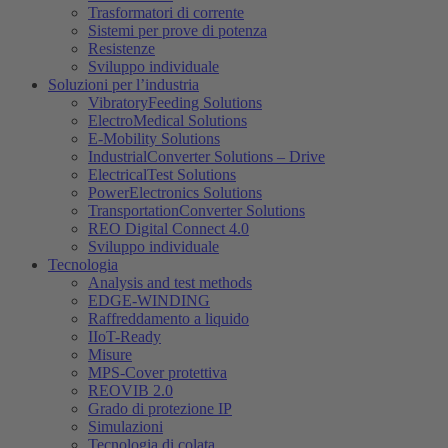
Trasformatori di corrente
Sistemi per prove di potenza
Resistenze
Sviluppo individuale
Soluzioni per l’industria
VibratoryFeeding Solutions
ElectroMedical Solutions
E-Mobility Solutions
IndustrialConverter Solutions – Drive
ElectricalTest Solutions
PowerElectronics Solutions
TransportationConverter Solutions
REO Digital Connect 4.0
Sviluppo individuale
Tecnologia
Analysis and test methods
EDGE-WINDING
Raffreddamento a liquido
IIoT-Ready
Misure
MPS-Cover protettiva
REOVIB 2.0
Grado di protezione IP
Simulazioni
Tecnologia di colata