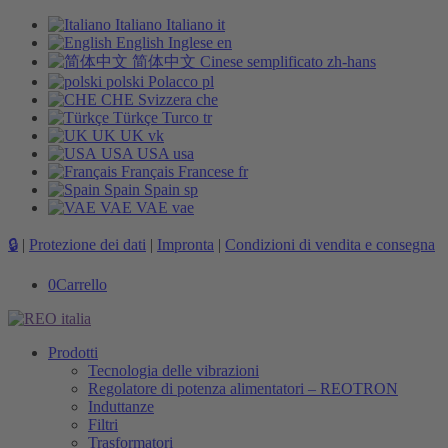
Italiano
Italiano
it
English
Inglese
en
简体中文
Cinese semplificato
zh-hans
polski
Polacco
pl
CHE
Svizzera
che
Türkçe
Turco
tr
UK
UK
vk
USA
USA
usa
Français
Francese
fr
Spain
Spain
sp
VAE
VAE
vae
🔒
|
Protezione dei dati
|
Impronta
|
Condizioni di vendita e consegna
0
Carrello
Prodotti
Tecnologia delle vibrazioni
Regolatore di potenza alimentatori – REOTRON
Induttanze
Filtri
Trasformatori