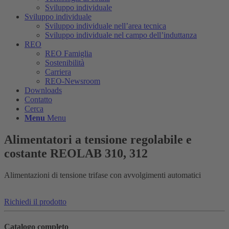
Sviluppo individuale
Sviluppo individuale
Sviluppo individuale nell’area tecnica
Sviluppo individuale nel campo dell’induttanza
REO
REO Famiglia
Sostenibilità
Carriera
REO-Newsroom
Downloads
Contatto
Cerca
Menu
Menu
Alimentatori a tensione regolabile e
costante REOLAB 310, 312
Alimentazioni di tensione trifase con avvolgimenti automatici
Richiedi il prodotto
Catalogo completo