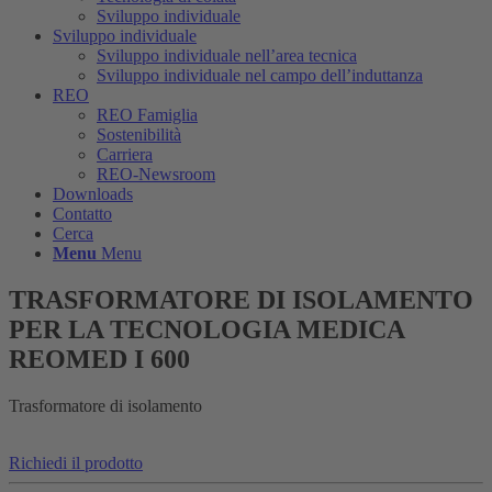
Sviluppo individuale
Sviluppo individuale
Sviluppo individuale nell’area tecnica
Sviluppo individuale nel campo dell’induttanza
REO
REO Famiglia
Sostenibilità
Carriera
REO-Newsroom
Downloads
Contatto
Cerca
Menu
Menu
TRASFORMATORE DI ISOLAMENTO
PER LA TECNOLOGIA MEDICA
REOMED I 600
Trasformatore di isolamento
Richiedi il prodotto