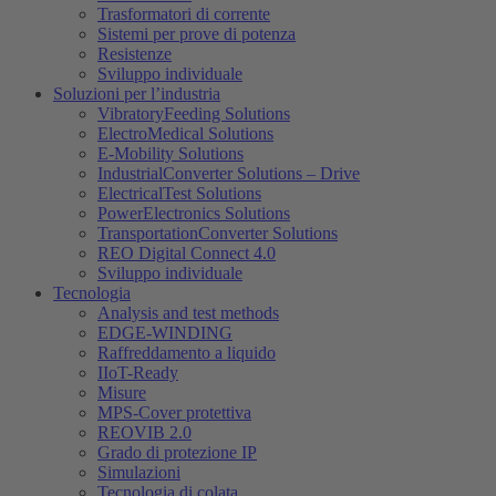
Trasformatori di corrente
Sistemi per prove di potenza
Resistenze
Sviluppo individuale
Soluzioni per l’industria
VibratoryFeeding Solutions
ElectroMedical Solutions
E-Mobility Solutions
IndustrialConverter Solutions – Drive
ElectricalTest Solutions
PowerElectronics Solutions
TransportationConverter Solutions
REO Digital Connect 4.0
Sviluppo individuale
Tecnologia
Analysis and test methods
EDGE-WINDING
Raffreddamento a liquido
IIoT-Ready
Misure
MPS-Cover protettiva
REOVIB 2.0
Grado di protezione IP
Simulazioni
Tecnologia di colata