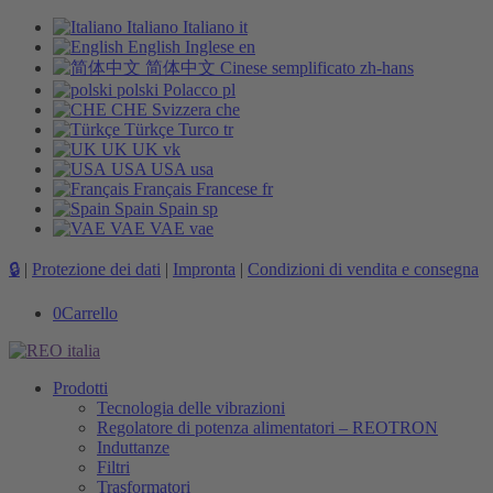
Italiano
Italiano
it
English
Inglese
en
简体中文
Cinese semplificato
zh-hans
polski
Polacco
pl
CHE
Svizzera
che
Türkçe
Turco
tr
UK
UK
vk
USA
USA
usa
Français
Francese
fr
Spain
Spain
sp
VAE
VAE
vae
🔒
|
Protezione dei dati
|
Impronta
|
Condizioni di vendita e consegna
0
Carrello
Prodotti
Tecnologia delle vibrazioni
Regolatore di potenza alimentatori – REOTRON
Induttanze
Filtri
Trasformatori