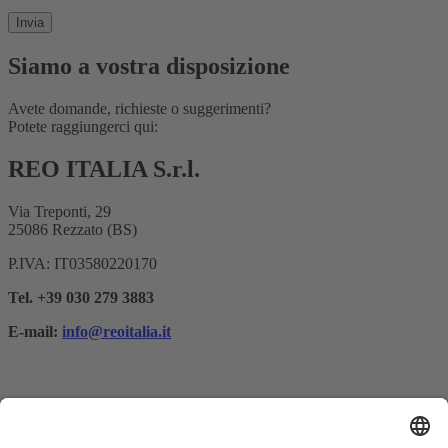
Siamo a vostra disposizione
Avete domande, richieste o suggerimenti?
Potete raggiungerci qui:
REO ITALIA S.r.l.
Via Treponti, 29
25086 Rezzato (BS)
P.IVA: IT03580220170
Tel. +39 030 279 3883
E-mail:
info@reoitalia.it
Registrazione alla newsletter