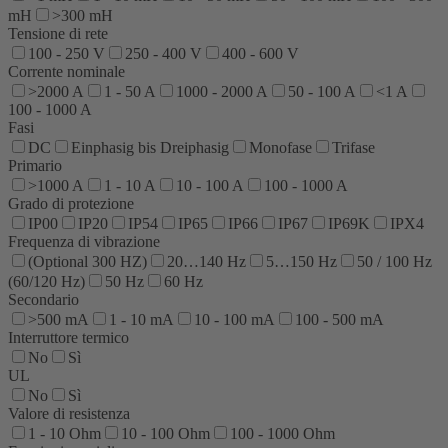
mH
>300 mH
Tensione di rete
100 - 250 V
250 - 400 V
400 - 600 V
Corrente nominale
>2000 A
1 - 50 A
1000 - 2000 A
50 - 100 A
<1 A
100 - 1000 A
Fasi
DC
Einphasig bis Dreiphasig
Monofase
Trifase
Primario
>1000 A
1 - 10 A
10 - 100 A
100 - 1000 A
Grado di protezione
IP00
IP20
IP54
IP65
IP66
IP67
IP69K
IPX4
Frequenza di vibrazione
(Optional 300 HZ)
20…140 Hz
5…150 Hz
50 / 100 Hz
(60/120 Hz)
50 Hz
60 Hz
Secondario
>500 mA
1 - 10 mA
10 - 100 mA
100 - 500 mA
Interruttore termico
No
Sì
UL
No
Sì
Valore di resistenza
1 - 10 Ohm
10 - 100 Ohm
100 - 1000 Ohm