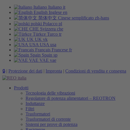
Italiano
Italiano
it
English
Inglese
en
简体中文
Cinese semplificato
zh-hans
polski
Polacco
pl
CHE
Svizzera
che
Türkçe
Turco
tr
UK
UK
vk
USA
USA
usa
Français
Francese
fr
Spain
Spain
sp
VAE
VAE
vae
🔒
|
Protezione dei dati
|
Impronta
|
Condizioni di vendita e consegna
Prodotti
Tecnologia delle vibrazioni
Regolatore di potenza alimentatori – REOTRON
Induttanze
Filtri
Trasformatori
Trasformatori di corrente
Sistemi per prove di potenza
Resistenze