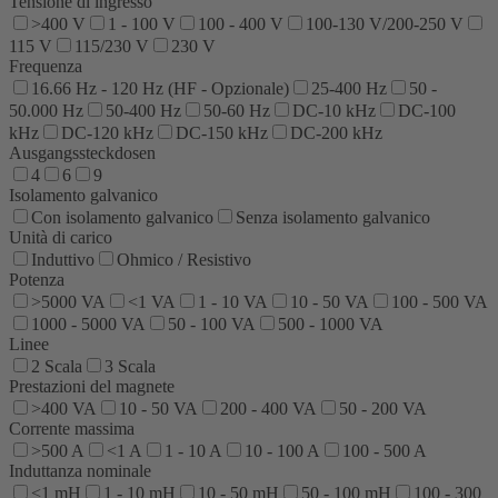
Tensione di ingresso
>400 V
1 - 100 V
100 - 400 V
100-130 V/200-250 V
115 V
115/230 V
230 V
Frequenza
16.66 Hz - 120 Hz (HF - Opzionale)
25-400 Hz
50 -
50.000 Hz
50-400 Hz
50-60 Hz
DC-10 kHz
DC-100
kHz
DC-120 kHz
DC-150 kHz
DC-200 kHz
Ausgangssteckdosen
4
6
9
Isolamento galvanico
Con isolamento galvanico
Senza isolamento galvanico
Unità di carico
Induttivo
Ohmico / Resistivo
Potenza
>5000 VA
<1 VA
1 - 10 VA
10 - 50 VA
100 - 500 VA
1000 - 5000 VA
50 - 100 VA
500 - 1000 VA
Linee
2 Scala
3 Scala
Prestazioni del magnete
>400 VA
10 - 50 VA
200 - 400 VA
50 - 200 VA
Corrente massima
>500 A
<1 A
1 - 10 A
10 - 100 A
100 - 500 A
Induttanza nominale
<1 mH
1 - 10 mH
10 - 50 mH
50 - 100 mH
100 - 300