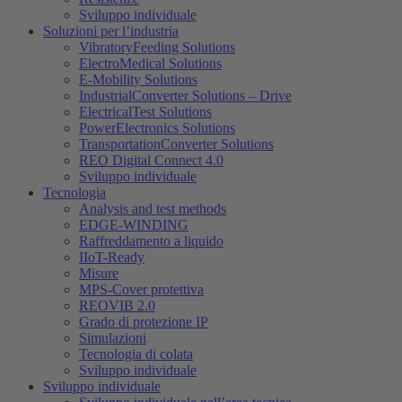
Sviluppo individuale
Soluzioni per l’industria
VibratoryFeeding Solutions
ElectroMedical Solutions
E-Mobility Solutions
IndustrialConverter Solutions – Drive
ElectricalTest Solutions
PowerElectronics Solutions
TransportationConverter Solutions
REO Digital Connect 4.0
Sviluppo individuale
Tecnologia
Analysis and test methods
EDGE-WINDING
Raffreddamento a liquido
IIoT-Ready
Misure
MPS-Cover protettiva
REOVIB 2.0
Grado di protezione IP
Simulazioni
Tecnologia di colata
Sviluppo individuale
Sviluppo individuale