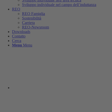
Sviluppo individuale nell’area tecnica
Sviluppo individuale nel campo dell’induttanza
REO
REO Famiglia
Sostenibilità
Carriera
REO-Newsroom
Downloads
Contatto
Cerca
Menu
Menu