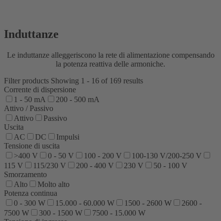
Induttanze
Le induttanze alleggeriscono la rete di alimentazione compensando
la potenza reattiva delle armoniche.
Filter products
Showing 1 - 16 of 169 results
Corrente di dispersione
1 - 50 mA
200 - 500 mA
Attivo / Passivo
Attivo
Passivo
Uscita
AC
DC
Impulsi
Tensione di uscita
>400 V
0 - 50 V
100 - 200 V
100-130 V/200-250 V
115 V
115/230 V
200 - 400 V
230 V
50 - 100 V
Smorzamento
Alto
Molto alto
Potenza continua
0 - 300 W
15.000 - 60.000 W
1500 - 2600 W
2600 -
7500 W
300 - 1500 W
7500 - 15.000 W