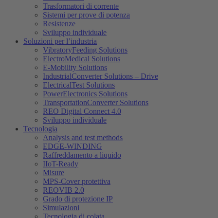
Trasformatori di corrente
Sistemi per prove di potenza
Resistenze
Sviluppo individuale
Soluzioni per l’industria
VibratoryFeeding Solutions
ElectroMedical Solutions
E-Mobility Solutions
IndustrialConverter Solutions – Drive
ElectricalTest Solutions
PowerElectronics Solutions
TransportationConverter Solutions
REO Digital Connect 4.0
Sviluppo individuale
Tecnologia
Analysis and test methods
EDGE-WINDING
Raffreddamento a liquido
IIoT-Ready
Misure
MPS-Cover protettiva
REOVIB 2.0
Grado di protezione IP
Simulazioni
Tecnologia di colata