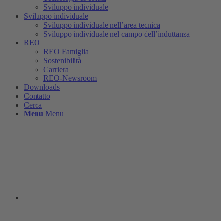
Sviluppo individuale
Sviluppo individuale
Sviluppo individuale nell’area tecnica
Sviluppo individuale nel campo dell’induttanza
REO
REO Famiglia
Sostenibilità
Carriera
REO-Newsroom
Downloads
Contatto
Cerca
Menu
Menu