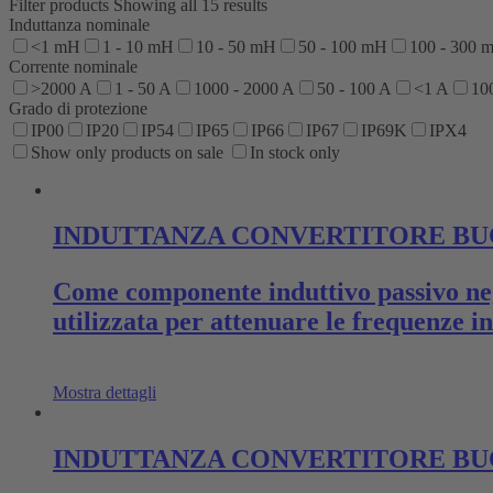
Filter products
Showing all 15 results
Induttanza nominale
<1 mH
1 - 10 mH
10 - 50 mH
50 - 100 mH
100 - 300 
Corrente nominale
>2000 A
1 - 50 A
1000 - 2000 A
50 - 100 A
<1 A
10
Grado di protezione
IP00
IP20
IP54
IP65
IP66
IP67
IP69K
IPX4
Show only products on sale
In stock only
INDUTTANZA CONVERTITORE BUC
Come componente induttivo passivo negl
utilizzata per attenuare le frequenze 
Mostra dettagli
INDUTTANZA CONVERTITORE BU