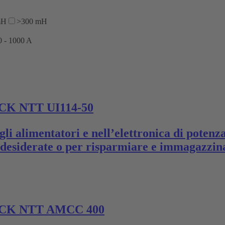
mH
>300 mH
0 - 1000 A
K NTT UI114-50
i alimentatori e nell’elettronica di potenz
indesiderate o per risparmiare e immagazzin
CK NTT AMCC 400