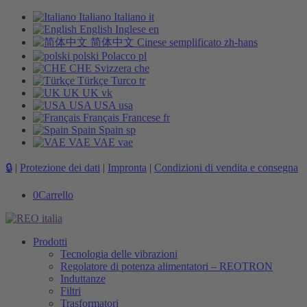
Italiano
Italiano
it
English
Inglese
en
简体中文
Cinese semplificato
zh-hans
polski
Polacco
pl
CHE
Svizzera
che
Türkçe
Turco
tr
UK
UK
vk
USA
USA
usa
Français
Francese
fr
Spain
Spain
sp
VAE
VAE
vae
🔒
|
Protezione dei dati
|
Impronta
|
Condizioni di vendita e consegna
0
Carrello
Prodotti
Tecnologia delle vibrazioni
Regolatore di potenza alimentatori – REOTRON
Induttanze
Filtri
Trasformatori