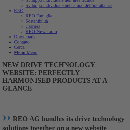
Sviluppo individuale nell’area tecnica
Sviluppo individuale nel campo dell’induttanza
REO
REO Famiglia
Sostenibilità
Carriera
REO-Newsroom
Downloads
Contatto
Cerca
Menu
Menu
NEW DRIVE TECHNOLOGY
WEBSITE: PERFECTLY
HARMONISED PRODUCTS AT A
GLANCE
Website bundles technology and products
››
REO AG bundles its drive technology
solutions together on a new website