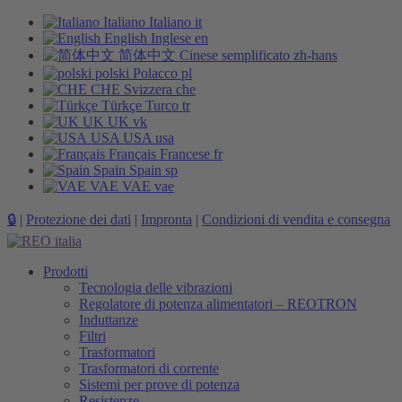
Italiano
Italiano
it
English
Inglese
en
简体中文
Cinese semplificato
zh-hans
polski
Polacco
pl
CHE
Svizzera
che
Türkçe
Turco
tr
UK
UK
vk
USA
USA
usa
Français
Francese
fr
Spain
Spain
sp
VAE
VAE
vae
🔒
|
Protezione dei dati
|
Impronta
|
Condizioni di vendita e consegna
Prodotti
Tecnologia delle vibrazioni
Regolatore di potenza alimentatori – REOTRON
Induttanze
Filtri
Trasformatori
Trasformatori di corrente
Sistemi per prove di potenza
Resistenze