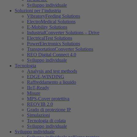
Sviluppo individuale
Soluzioni per l’industria
VibratoryFeeding Solutions
ElectroMedical Solutions
E-Mobility Solutions
IndustrialConverter Solutions – Drive
ElectricalTest Solutions
PowerElectronics Solutions
TransportationConverter Solutions
REO Digital Connect 4.0
Sviluppo individuale
Tecnologia
Analysis and test methods
EDGE-WINDING
Raffreddamento a liquido
IIoT-Ready
Misure
MPS-Cover protettiva
REOVIB 2.0
Grado di protezione IP
Simulazioni
Tecnologia di colata
Sviluppo individuale
Sviluppo individuale