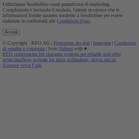
Utilizziamo Sendinblue come piattaforma di marketing.
Completando e inviando il modulo, l'utente riconosce che le
informazioni fornite saranno trasferite a Sendinblue per essere
elaborate in conformità alle
Condizioni d'uso
.
© Copyright - REO AG |
Protezione dei dati
|
Impronta
|
Condizioni
di vendita e consegna
| from
Videmi
with ♥︎
REO components for charging systems are reliable and offer
protection
New website for drive technology: drives.reo.de
Scorrere verso l’alto