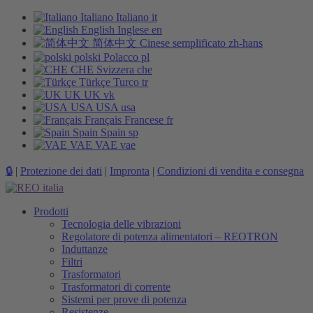
Italiano
Italiano
it
English
Inglese
en
简体中文
Cinese semplificato
zh-hans
polski
Polacco
pl
CHE
Svizzera
che
Türkçe
Turco
tr
UK
UK
vk
USA
USA
usa
Français
Francese
fr
Spain
Spain
sp
VAE
VAE
vae
🔒
|
Protezione dei dati
|
Impronta
|
Condizioni di vendita e consegna
Prodotti
Tecnologia delle vibrazioni
Regolatore di potenza alimentatori – REOTRON
Induttanze
Filtri
Trasformatori
Trasformatori di corrente
Sistemi per prove di potenza
Resistenze