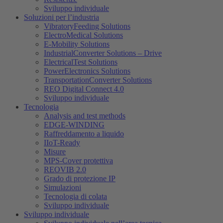
Sviluppo individuale
Soluzioni per l’industria
VibratoryFeeding Solutions
ElectroMedical Solutions
E-Mobility Solutions
IndustrialConverter Solutions – Drive
ElectricalTest Solutions
PowerElectronics Solutions
TransportationConverter Solutions
REO Digital Connect 4.0
Sviluppo individuale
Tecnologia
Analysis and test methods
EDGE-WINDING
Raffreddamento a liquido
IIoT-Ready
Misure
MPS-Cover protettiva
REOVIB 2.0
Grado di protezione IP
Simulazioni
Tecnologia di colata
Sviluppo individuale
Sviluppo individuale