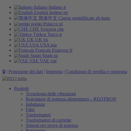
Italiano
Italiano
it
English
Inglese
en
简体中文
Cinese semplificato
zh-hans
polski
Polacco
pl
CHE
Svizzera
che
Türkçe
Turco
tr
UK
UK
vk
USA
USA
usa
Français
Francese
fr
Spain
Spain
sp
VAE
VAE
vae
🔒
|
Protezione dei dati
|
Impronta
|
Condizioni di vendita e consegna
Prodotti
Tecnologia delle vibrazioni
Regolatore di potenza alimentatori – REOTRON
Induttanze
Filtri
Trasformatori
Trasformatori di corrente
Sistemi per prove di potenza
Resistenze