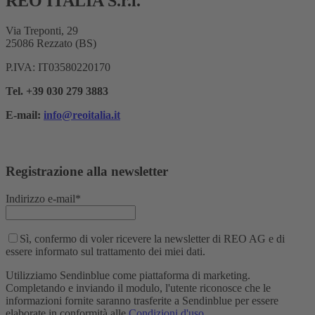
REO ITALIA S.r.l.
Via Treponti, 29
25086 Rezzato (BS)
P.IVA: IT03580220170
Tel. +39 030 279 3883
E-mail:
info@reoitalia.it
Registrazione alla newsletter
Indirizzo e-mail*
Sì, confermo di voler ricevere la newsletter di REO AG e di
essere informato sul trattamento dei miei dati.
Utilizziamo Sendinblue come piattaforma di marketing.
Completando e inviando il modulo, l'utente riconosce che le
informazioni fornite saranno trasferite a Sendinblue per essere
elaborate in conformità alle
Condizioni d'uso
.