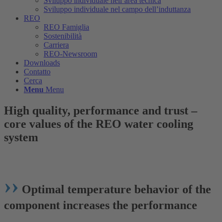
Sviluppo individuale nell’area tecnica
Sviluppo individuale nel campo dell’induttanza
REO
REO Famiglia
Sostenibilità
Carriera
REO-Newsroom
Downloads
Contatto
Cerca
Menu
Menu
High quality, performance and trust –
core values of the REO water cooling
system
››
Optimal temperature behavior of the
component increases the performance