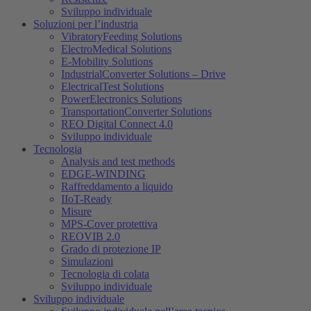
Sviluppo individuale
Soluzioni per l’industria
VibratoryFeeding Solutions
ElectroMedical Solutions
E-Mobility Solutions
IndustrialConverter Solutions – Drive
ElectricalTest Solutions
PowerElectronics Solutions
TransportationConverter Solutions
REO Digital Connect 4.0
Sviluppo individuale
Tecnologia
Analysis and test methods
EDGE-WINDING
Raffreddamento a liquido
IIoT-Ready
Misure
MPS-Cover protettiva
REOVIB 2.0
Grado di protezione IP
Simulazioni
Tecnologia di colata
Sviluppo individuale
Sviluppo individuale