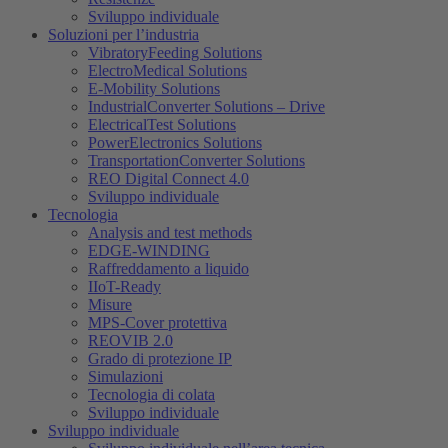
Sviluppo individuale
Soluzioni per l’industria
VibratoryFeeding Solutions
ElectroMedical Solutions
E-Mobility Solutions
IndustrialConverter Solutions – Drive
ElectricalTest Solutions
PowerElectronics Solutions
TransportationConverter Solutions
REO Digital Connect 4.0
Sviluppo individuale
Tecnologia
Analysis and test methods
EDGE-WINDING
Raffreddamento a liquido
IIoT-Ready
Misure
MPS-Cover protettiva
REOVIB 2.0
Grado di protezione IP
Simulazioni
Tecnologia di colata
Sviluppo individuale
Sviluppo individuale