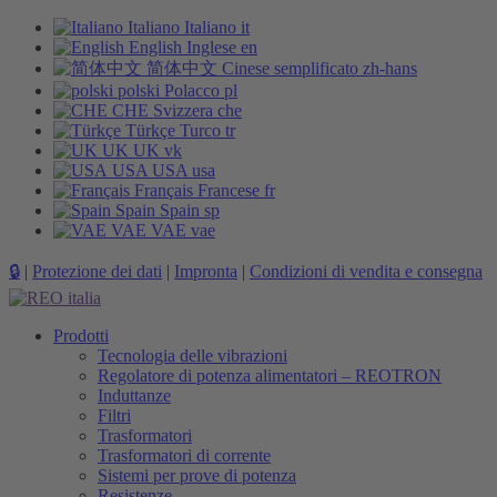
Italiano
Italiano
it
English
Inglese
en
简体中文
Cinese semplificato
zh-hans
polski
Polacco
pl
CHE
Svizzera
che
Türkçe
Turco
tr
UK
UK
vk
USA
USA
usa
Français
Francese
fr
Spain
Spain
sp
VAE
VAE
vae
🔒
|
Protezione dei dati
|
Impronta
|
Condizioni di vendita e consegna
Prodotti
Tecnologia delle vibrazioni
Regolatore di potenza alimentatori – REOTRON
Induttanze
Filtri
Trasformatori
Trasformatori di corrente
Sistemi per prove di potenza
Resistenze