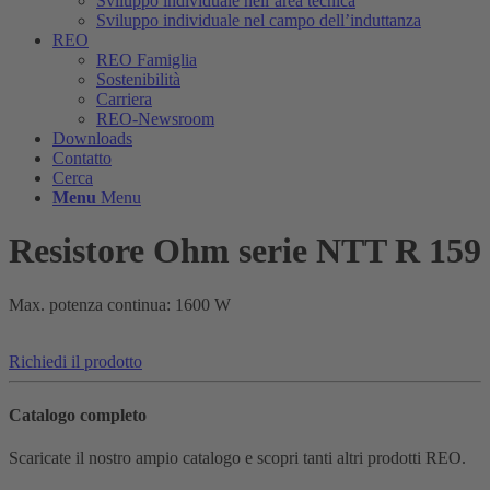
Sviluppo individuale nell’area tecnica
Sviluppo individuale nel campo dell’induttanza
REO
REO Famiglia
Sostenibilità
Carriera
REO-Newsroom
Downloads
Contatto
Cerca
Menu
Menu
Resistore Ohm serie NTT R 159
Max. potenza continua: 1600 W
Richiedi il prodotto
Catalogo completo
Scaricate il nostro ampio catalogo e scopri tanti altri prodotti REO.