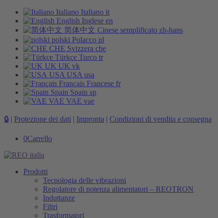
Italiano
Italiano
it
English
Inglese
en
简体中文
Cinese semplificato
zh-hans
polski
Polacco
pl
CHE
Svizzera
che
Türkçe
Turco
tr
UK
UK
vk
USA
USA
usa
Français
Francese
fr
Spain
Spain
sp
VAE
VAE
vae
🔒
|
Protezione dei dati
|
Impronta
|
Condizioni di vendita e consegna
0
Carrello
Prodotti
Tecnologia delle vibrazioni
Regolatore di potenza alimentatori – REOTRON
Induttanze
Filtri
Trasformatori