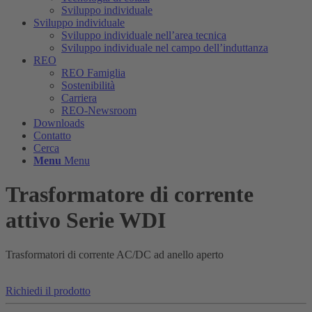
Sviluppo individuale
Sviluppo individuale
Sviluppo individuale nell’area tecnica
Sviluppo individuale nel campo dell’induttanza
REO
REO Famiglia
Sostenibilità
Carriera
REO-Newsroom
Downloads
Contatto
Cerca
Menu
Menu
Trasformatore di corrente
attivo Serie WDI
Trasformatori di corrente AC/DC ad anello aperto
Richiedi il prodotto