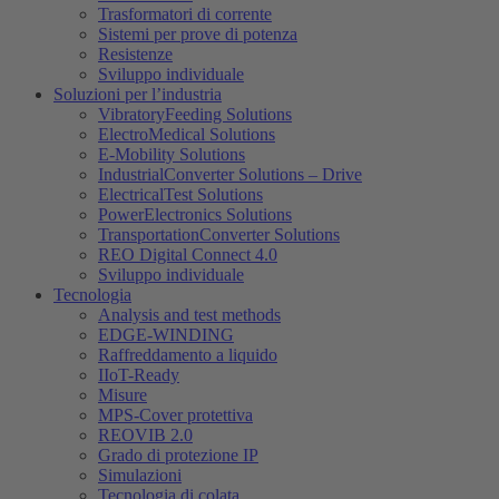
Trasformatori di corrente
Sistemi per prove di potenza
Resistenze
Sviluppo individuale
Soluzioni per l’industria
VibratoryFeeding Solutions
ElectroMedical Solutions
E-Mobility Solutions
IndustrialConverter Solutions – Drive
ElectricalTest Solutions
PowerElectronics Solutions
TransportationConverter Solutions
REO Digital Connect 4.0
Sviluppo individuale
Tecnologia
Analysis and test methods
EDGE-WINDING
Raffreddamento a liquido
IIoT-Ready
Misure
MPS-Cover protettiva
REOVIB 2.0
Grado di protezione IP
Simulazioni
Tecnologia di colata