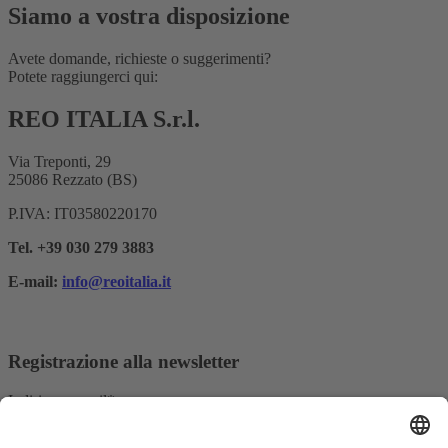
Siamo a vostra disposizione
Avete domande, richieste o suggerimenti?
Potete raggiungerci qui:
REO ITALIA S.r.l.
Via Treponti, 29
25086 Rezzato (BS)
P.IVA: IT03580220170
Tel. +39 030 279 3883
E-mail:
info@reoitalia.it
Registrazione alla newsletter
Indirizzo e-mail*