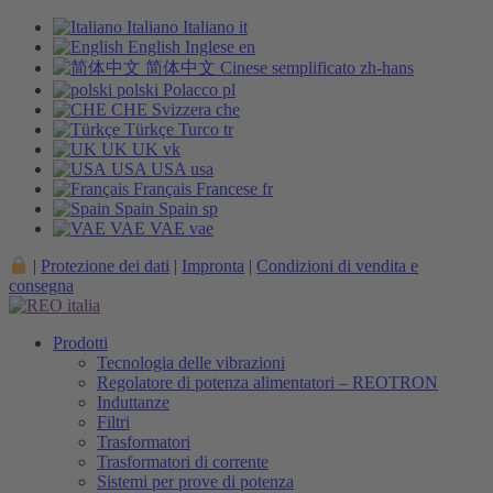
Italiano
Italiano
it
English
Inglese
en
简体中文
Cinese semplificato
zh-hans
polski
Polacco
pl
CHE
Svizzera
che
Türkçe
Turco
tr
UK
UK
vk
USA
USA
usa
Français
Francese
fr
Spain
Spain
sp
VAE
VAE
vae
|
Protezione dei dati
|
Impronta
|
Condizioni di vendita e
consegna
Prodotti
Tecnologia delle vibrazioni
Regolatore di potenza alimentatori – REOTRON
Induttanze
Filtri
Trasformatori
Trasformatori di corrente
Sistemi per prove di potenza