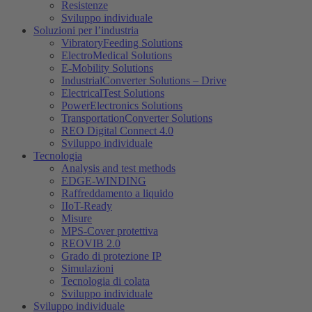
Resistenze
Sviluppo individuale
Soluzioni per l’industria
VibratoryFeeding Solutions
ElectroMedical Solutions
E-Mobility Solutions
IndustrialConverter Solutions – Drive
ElectricalTest Solutions
PowerElectronics Solutions
TransportationConverter Solutions
REO Digital Connect 4.0
Sviluppo individuale
Tecnologia
Analysis and test methods
EDGE-WINDING
Raffreddamento a liquido
IIoT-Ready
Misure
MPS-Cover protettiva
REOVIB 2.0
Grado di protezione IP
Simulazioni
Tecnologia di colata
Sviluppo individuale
Sviluppo individuale