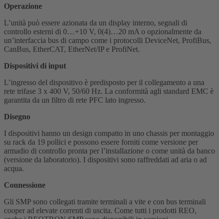
Operazione
L’unità può essere azionata da un display interno, segnali di
controllo esterni di 0…+10 V, 0(4)…20 mA o opzionalmente da
un’interfaccia bus di campo come i protocolli DeviceNet, ProfiBus,
CanBus, EtherCAT, EtherNet/IP e ProfiNet.
Dispositivi di input
L’ingresso del dispositivo è predisposto per il collegamento a una
rete trifase 3 x 400 V, 50/60 Hz. La conformità agli standard EMC è
garantita da un filtro di rete PFC lato ingresso.
Disegno
I dispositivi hanno un design compatto in uno chassis per montaggio
su rack da 19 pollici e possono essere forniti come versione per
armadio di controllo pronta per l’installazione o come unità da banco
(versione da laboratorio). I dispositivi sono raffreddati ad aria o ad
acqua.
Connessione
Gli SMP sono collegati tramite terminali a vite e con bus terminali
cooper ad elevate correnti di uscita. Come tutti i prodotti REO,